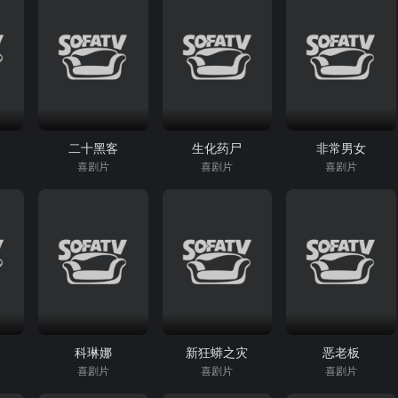
二十黑客
生化药尸
非常男女
喜剧片
喜剧片
喜剧片
科琳娜
新狂蟒之灾
恶老板
喜剧片
喜剧片
喜剧片