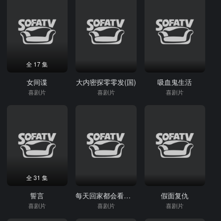
全 17 集
女间谍
大内密探零零发(国)
吸血鬼生活
喜剧片
喜剧片
喜剧片
全 31 集
誓言
每天回家都会看到老婆在装死
假面复仇
喜剧片
喜剧片
喜剧片