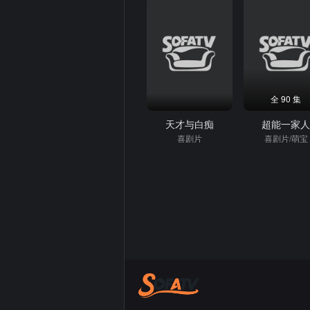
全 90 集
天才与白痴
超能一家
喜剧片
喜剧片/萌宝