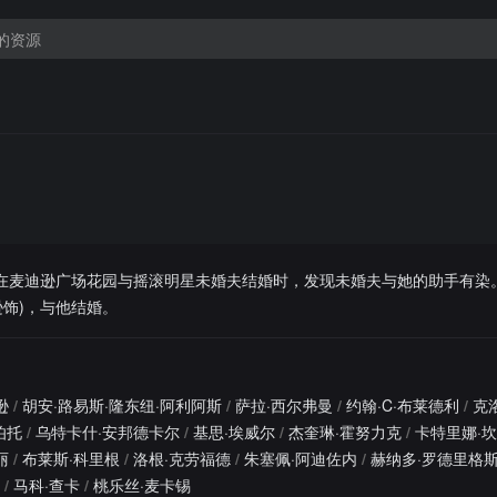
)在麦迪逊广场花园与摇滚明星未婚夫结婚时，发现未婚夫与她的助手有染
饰)，与他结婚。
逊
/
胡安·路易斯·隆东纽·阿利阿斯
/
萨拉·西尔弗曼
/
约翰·C·布莱德利
/
克
伯托
/
乌特卡什·安邦德卡尔
/
基思·埃威尔
/
杰奎琳·霍努力克
/
卡特里娜·
丽
/
布莱斯·科里根
/
洛根·克劳福德
/
朱塞佩·阿迪佐内
/
赫纳多·罗德里格
/
马科·查卡
/
桃乐丝·麦卡锡