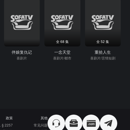
全 68 集
全 52 集
伴娘复仇记
一念天堂
重拾人生
喜剧片
喜剧片/都市
喜剧片/言情短剧
政策
其他
. § 2257
常见问题