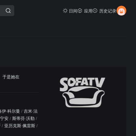
日间
应用
历史记录
。于是她在
洛伊·科尔曼
/
吉米·法
坎宁安
/
斯蒂芬·沃勒
/
斯
/
亚历克斯·佩雷斯
/