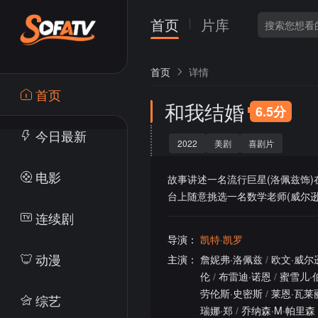
首页
片库
首页
详情
首页
和我结婚
6.5分
今日最新
2022
美剧
喜剧片
电影
故事讲述一名流行巨星(洛佩兹饰
台上随意挑选一名数学老师(威尔逊
连续剧
导演：
凯特·凯罗
动漫
主演：
詹妮弗·洛佩兹
/
欧文·威尔
伦
/
布雷迪·诺恩
/
蜜雪儿·
劳伦斯·史密斯
/
莱恩·瓦莱
综艺
瑞娜·郑
/
乔纳森·M·帕里森