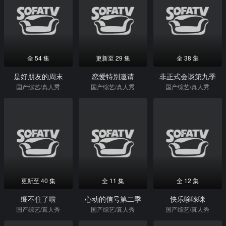
全 54 集
更新至 29 集
全 38 集
是好朋友的周末
恋爱特别邀请
非正式会谈第九季
国产综艺/真人秀
国产综艺/真人秀
国产综艺/真人秀
更新至 40 集
全 11 集
全 12 集
绷不住了啦
心动的信号第二季
快乐哆唻咪
国产综艺/真人秀
国产综艺/真人秀
国产综艺/真人秀