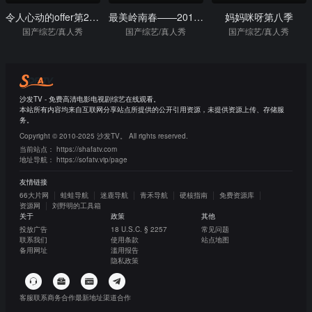
令人心动的offer第2季加料版
最美岭南春——2019广东卫视春节晚会
妈妈咪呀第八季
国产综艺/真人秀
国产综艺/真人秀
国产综艺/真人秀
沙发TV - 免费高清电影电视剧综艺在线观看。
本站所有内容均来自互联网分享站点所提供的公开引用资源，未提供资源上传、存储服
务。
Copyright © 2010-2025 沙发TV。 All rights reserved.
当前站点：
https://shafatv.com
地址导航：
https://sofatv.vip/page
友情链接
66大片网
蛙蛙导航
迷鹿导航
青禾导航
硬核指南
免费资源库
资源网
刘野明的工具箱
关于
政策
其他
投放广告
18 U.S.C. § 2257
常见问题
联系我们
使用条款
站点地图
备用网址
滥用报告
隐私政策
客服联系
商务合作
最新地址
渠道合作