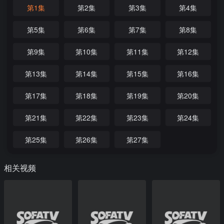
第1集
第2集
第3集
第4集
第5集
第6集
第7集
第8集
第9集
第10集
第11集
第12集
第13集
第14集
第15集
第16集
第17集
第18集
第19集
第20集
第21集
第22集
第23集
第24集
第25集
第26集
第27集
相关视频