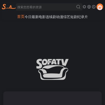
首页
今日最新
电影
连续剧
动漫
综艺
短剧
纪录片