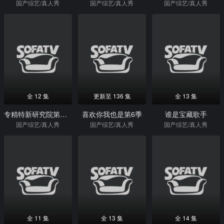
国产综艺/真人秀
国产综艺/真人秀
国产综艺/真人秀
全 12 集
更新至 136 集
全 13 集
专精特新研究院第二季
喜欢你我也是第6季
谁是宝藏歌手
国产综艺/真人秀
国产综艺/真人秀
国产综艺/真人秀
全 11 集
全 13 集
全 14 集