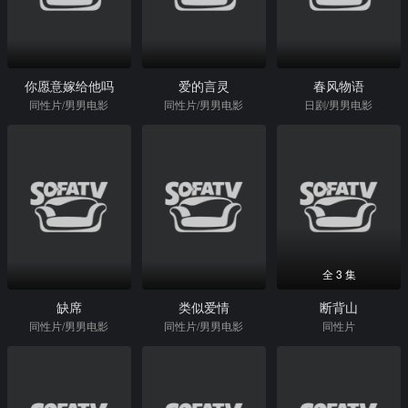
你愿意嫁给他吗
爱的言灵
春风物语
同性片/男男电影
同性片/男男电影
日剧/男男电影
全 3 集
缺席
类似爱情
断背山
同性片/男男电影
同性片/男男电影
同性片