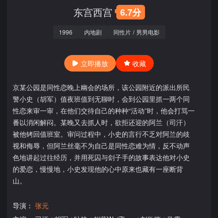
东宫西宫
6.7分
1996
内地剧
同性片
/
男男电影
立即播放
收藏
京某公园是同性恋晚上幽会的场所，该公园附近的派出所民
警小史（胡军）值夜班值到无聊时，会到公园里抓一两个同
性恋来审一审，在他们交待自己的种种“活动”时，他会打骂一
番以消闲解闷。某晚又去抓人时，欲拒还迎的阿兰（司汗）
被他铐回值班室。审问过程中，小史的言行不乏对阿兰的歧
视和侮辱，但阿兰丝毫不为自己是同性恋难为情，反不动声
色地讲起过往经历，并用死囚与刽子手的故事表达他对小史
的爱恋，慢慢地，小史发现他的心中原来也藏有一座断背
山。
导演：
张元