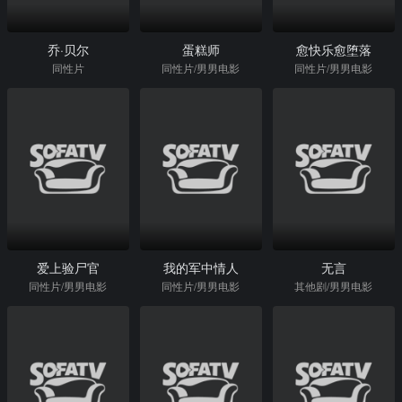
乔·贝尔
蛋糕师
愈快乐愈堕落
同性片
同性片/男男电影
同性片/男男电影
爱上验尸官
我的军中情人
无言
同性片/男男电影
同性片/男男电影
其他剧/男男电影