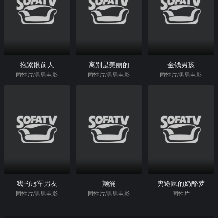
抱紧眼前人
离别是美丽的
金钱男孩
同性片/男男电影
同性片/男男电影
同性片/男男电影
我的冠军男友
颤涌
穷途鼠的奶酪梦
同性片/男男电影
同性片/男男电影
同性片