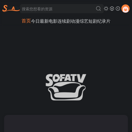
首页
今日最新
电影
连续剧
动漫
综艺
短剧
纪录片