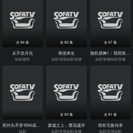
全 84 集
全 82 集
全 67 集
从不负月光
再借来生
随机摆摊1：我用美食引蛇出洞
短剧/都市
短剧/言情短剧/逆袭
短剧/穿越短剧/穿越
全 60 集
全 81 集
死对头齐穿书90成妯娌，抱团哄婆婆
废墟之上，繁花盛开
我有无敌传承
短剧
短剧/言情短剧/逆袭
短剧/言情短剧