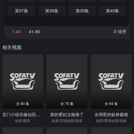
第37集
第38集
第39集
第40集
1-40
41-80
排序
相关视频
全 80 集
全 76 集
全 64 集
玄门小祖宗修仙回来了第二季
朕的爱妃太能卷了
女明星的贴身裁缝
短剧/都市
短剧/言情短剧/逆袭
短剧/爱情短剧/强者