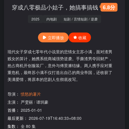
穿成八零极品小姑子，她搞事搞钱
6.8分
2025
内地剧
短剧
/
言情短剧
/
逆袭
立即播放
收藏
现代女子穿成七零年代小说里的悲情女主苏小满，面对渣男
贱女的算计，她携系统商城强势逆袭。手撕渣男夺回财产，
抢占商机开创服装厂，意外与傅景濉结缘。两人携手应对重
重危机，最终苏小满不仅打造出自己的商业帝国，还收获了
美满爱情，将原本的悲剧人生彻底改写。
导演：
愤怒的薯片
主演：
严雯丽
/
谭圳豪
首播：
2025-01-01
最后更新：
2026-07-19T16:40:33+08:00
集数：
全 80 集