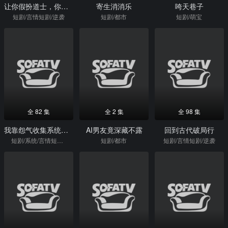
让你假扮道士，你怎么披上天师服
寄生消消乐
咵天巷子
短剧/言情短剧/逆袭
短剧/都市
短剧/萌宝
全 82 集
全 2 集
全 98 集
我靠怨气收集系统成为巨星
AI男友竟深藏不露
回到古代破局行
短剧/系统/言情短剧/逆袭
短剧/都市
短剧/言情短剧/逆袭