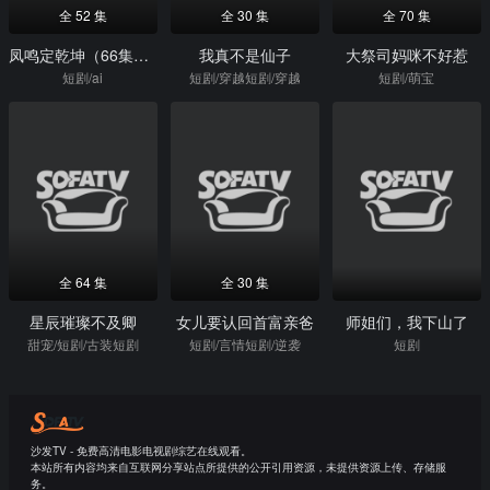
全 52 集
全 30 集
全 70 集
凤鸣定乾坤（66集）Ai短剧
我真不是仙子
大祭司妈咪不好惹
短剧/ai
短剧/穿越短剧/穿越
短剧/萌宝
全 64 集
全 30 集
星辰璀璨不及卿
女儿要认回首富亲爸
师姐们，我下山了
甜宠/短剧/古装短剧
短剧/言情短剧/逆袭
短剧
沙发TV - 免费高清电影电视剧综艺在线观看。
本站所有内容均来自互联网分享站点所提供的公开引用资源，未提供资源上传、存储服
务。