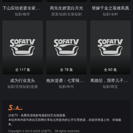
下山应劫老婆全家偷听我心声
商先生娇宠白月光
替嫁千金之落难凤凰
短剧/都市
甜宠/短剧/古装短剧
短剧/乡村
全 117 集
全 78 集
全 60 集
成为行业龙头
炮灰逆袭：七零辣媳不好惹
离婚后，我带儿子逆风翻盘
短剧/言情短剧/逆袭
短剧/年代
短剧/萌宝
沙发TV - 免费高清电影电视剧综艺在线观看。
本站所有内容均来自互联网分享站点所提供的公开引用资源，未提供资源上传、存储服
务。
Copyright © 2010-2025 沙发TV。 All rights reserved.