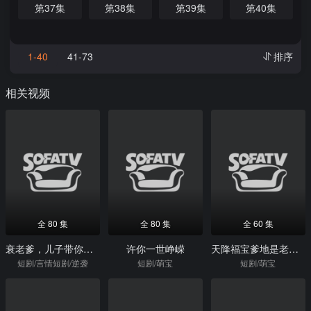
第37集
第38集
第39集
第40集
1-40
41-73
排序
相关视频
全 80 集
全 80 集
全 60 集
衰老爹，儿子带你平步青云
许你一世峥嵘
天降福宝爹地是老婆奴
短剧/言情短剧/逆袭
短剧/萌宝
短剧/萌宝