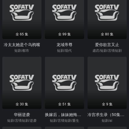
全 65 集
全 99 集
全 80 集
冷太太她是个乌鸦嘴
龙域帝尊
爱你欲言又止
短剧/都市
短剧/现代
虐恋/短剧/言情短剧
全 30 集
全 51 集
全 9 集
华丽逆袭
换嫁后，妹妹她悔不当初
冷宫求生录（50集）Ai短剧
短剧/言情短剧/逆袭
短剧/言情短剧/重生
短剧/ai