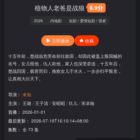
植物人老爸是战狼
6.9分
2026
内地剧
短剧
/
爱情短剧
/
强者
立即播放
收藏
十五年前，楚战临危受命前往敌国，却因此被盖上叛国贼的
名号，女儿恨他，仇人欺他，家人也深受牵连，十五年后，
楚战回国，载誉而归，挽救女儿于水火，一步步扫平叛党，
让真相大白天下。
导演：
未知
主演：
王璐
/
王子清
/
安昭昭
/
玖儿
/
宋卓翰
首播：
2026-01-01
最后更新：
2026-07-19T16:10:14+08:00
集数：
全 73 集