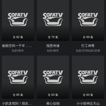
全 82 集
全 70 集
全 99 集
被困空间一千年，我出世就逆袭
报恩奇缘
打工神尊
短剧/都市
短剧/都市
短剧/言情短剧/逆袭
全 85 集
全 93 集
全 60 集
小奶龙驾到！我在荒年带全家发大财
粮心似锦
小小箭神定天山