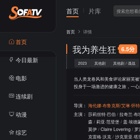
首页
片库
首页
详情
首页
我为养生狂
6.5分
今日最新
2023
其他剧
其他剧
/
谍战
电影
当人类龙卷风和美食评论家丽芙被诊
投身于一场激进的健康之旅，一心
连续剧
导演：
海伦娜·布鲁克斯/艾琳·怀特
动漫
主演：
莎莉丝特·巴伯
/
拉奇兰·布
森
/
莉亚·范登堡
/
盖·埃德
莫伊
/
Claire Lovering
/
罗
综艺
克雷格·沃克
/
沙克里亚·塔