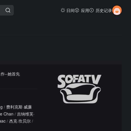
日间
应用
历史记录
作--她首先
ng
/
费利克斯·威廉
le Chan
/
吉纳维芙·
aac
/
杰克·坎贝尔
/