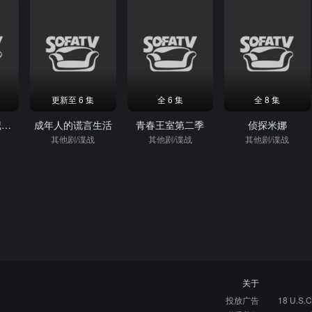
更新至 6 集
全 6 集
全 8 集
我们的成长日记第一季
成年人的谎言生活
青春王室第二季
侦探米娜
其他剧/谍战
其他剧/谍战
其他剧/谍战
关于
投放广告
18 U.S.C