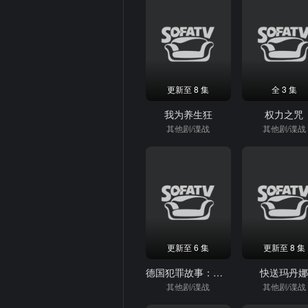
更新至 8 集
全 3 集
我为养生狂
权力之咒
其他剧/谍战
其他剧/谍战
更新至 6 集
更新至 8 集
德国犯罪故事：绳缚第一季
快送玛丹
其他剧/谍战
其他剧/谍战