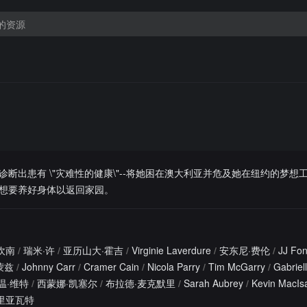
断出患有 \"灾难性的健康\"--将她困在澳大利亚并危及她在纽约的梦想工
想要养好身体以返回家园。
坎南
/
瑞米·许
/
亚历山大·霍吉
/
Virginie Laverdure
/
安东尼·费伦
/
JJ Fo
蒙兹
/
Johnny Carr
/
Cramer Cain
/
Nicola Parry
/
Tim McGarry
/
Gabriel
温·维特
/
西蒙娜·凯塞尔
/
布拉德·麦克默里
/
Sarah Aubrey
/
Kevin MacIs
里亚瓦特