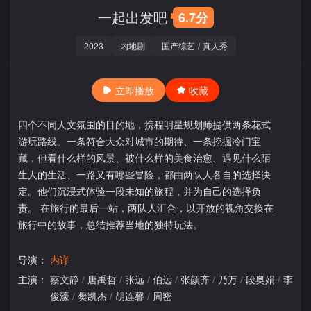
一起出发吧
6.7分
2023
内地剧
国产综艺
/
真人秀
立即播放
收藏
四个不同人文氛围的目的地，携程明星规划师提供两条花式
游玩路线。一条符合大众对城市的期待、一条挖掘冷门宝
藏，但看什么样的风景、被什么样的美食治愈、遇见什么陌
生人的生活、一路又有哪些冒险，都由两队人各自的选择决
定。他们沉浸式体验一段未知的旅程，并为自己的选择负
责。 在旅行的最后一站，两队人汇合，以开放的视角交换在
旅行中的故事，总结推荐当地的独特玩法。
导演：
内详
主演：
蔡文静
/
唐禹哲
/
张远
/
伯远
/
张颜齐
/
乃万
/
段奥娟
/
李
俊濠
/
樊凯杰
/
胡连馨
/
周密