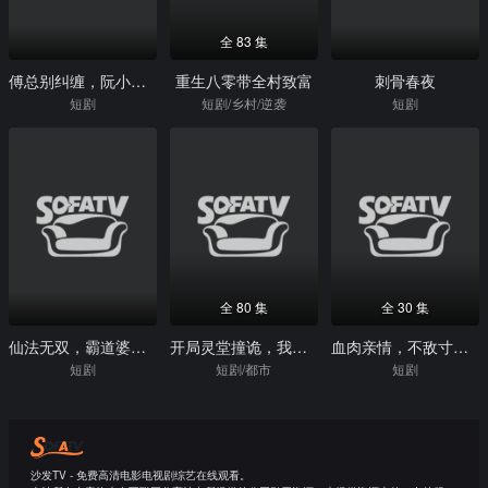
全 83 集
傅总别纠缠，阮小姐她已婚了
重生八零带全村致富
刺骨春夜
短剧
短剧/乡村/逆袭
短剧
全 80 集
全 30 集
仙法无双，霸道婆婆狠狠宠
开局灵堂撞诡，我成最强相师
血肉亲情，不敌寸利贪心
短剧
短剧/都市
短剧
沙发TV - 免费高清电影电视剧综艺在线观看。