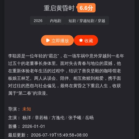
重启黄昏时
6.6分
2026
内地剧
短剧
/
穿越短剧
/
穿越
立即播放
收藏
李聪原是一位年轻的“霸总”，在一场车祸中意外穿越到一名年
过五十的老董事长身体里。面对失去青春与地位的震撼，他
在重新体验老年生活的过程中，结识了善良坚毅的咖啡馆老
板娘王林芝。两人从误会、陪伴、相互救赎到相爱，携手面
对过往的恩怨与社会偏见，最终在黄昏之下重启人生，收获
属于“第二春”的浪漫。
导演：
未知
主演：
杨洋
/
章若楠
/
方逸伦
/
张予曦
/
岳旸
首播：
2026-01-01
最后更新：
2026-07-19T15:49:58+08:00