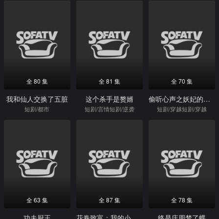
全 80 集
全 81 集
全 70 集
我和仙人交换了五脏
这个杀手是赘婿
偷听心声之妖妃的职业素养
短剧/都市
短剧/言情短剧/逆袭
短剧/穿越短剧/穿越
全 63 集
全 87 集
全 78 集
功夫厨王
花卷致富：我的小吃店通古今！第二季
终是庄周梦了蝶