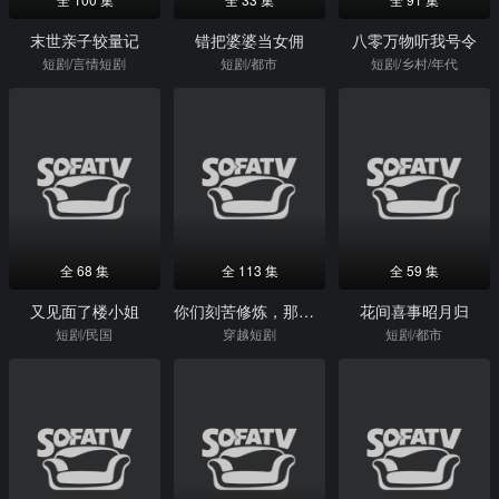
末世亲子较量记
错把婆婆当女佣
八零万物听我号令
短剧/言情短剧
短剧/都市
短剧/乡村/年代
全 68 集
全 113 集
全 59 集
又见面了楼小姐
你们刻苦修炼，那我专心养爹
花间喜事昭月归
短剧/民国
穿越短剧
短剧/都市