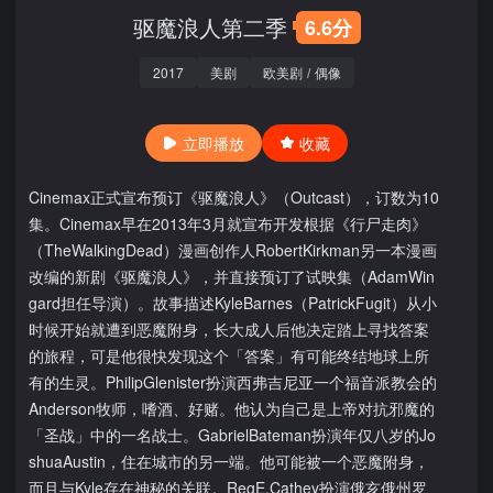
驱魔浪人第二季
6.6分
2017
美剧
欧美剧
/
偶像
立即播放
收藏
Cinemax正式宣布预订《驱魔浪人》（Outcast），订数为10
集。Cinemax早在2013年3月就宣布开发根据《行尸走肉》
（TheWalkingDead）漫画创作人RobertKirkman另一本漫画
改编的新剧《驱魔浪人》，并直接预订了试映集（AdamWin
gard担任导演）。故事描述KyleBarnes（PatrickFugit）从小
时候开始就遭到恶魔附身，长大成人后他决定踏上寻找答案
的旅程，可是他很快发现这个「答案」有可能终结地球上所
有的生灵。PhilipGlenister扮演西弗吉尼亚一个福音派教会的
Anderson牧师，嗜酒、好赌。他认为自己是上帝对抗邪魔的
「圣战」中的一名战士。GabrielBateman扮演年仅八岁的Jo
shuaAustin，住在城市的另一端。他可能被一个恶魔附身，
而且与Kyle存在神秘的关联。RegE.Cathey扮演俄亥俄州罗