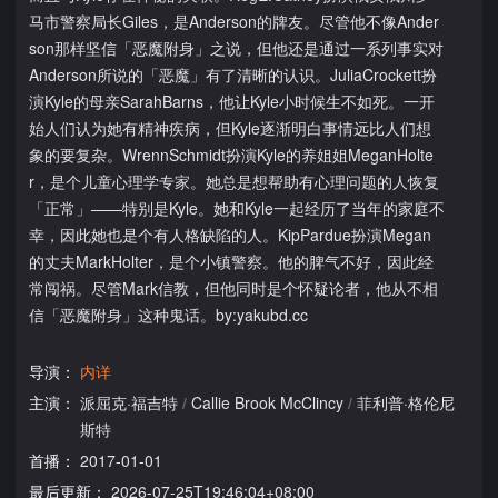
马市警察局长Giles，是Anderson的牌友。尽管他不像Ander
son那样坚信「恶魔附身」之说，但他还是通过一系列事实对
Anderson所说的「恶魔」有了清晰的认识。JuliaCrockett扮
演Kyle的母亲SarahBarns，他让Kyle小时候生不如死。一开
始人们认为她有精神疾病，但Kyle逐渐明白事情远比人们想
象的要复杂。WrennSchmidt扮演Kyle的养姐姐MeganHolte
r，是个儿童心理学专家。她总是想帮助有心理问题的人恢复
「正常」——特别是Kyle。她和Kyle一起经历了当年的家庭不
幸，因此她也是个有人格缺陷的人。KipPardue扮演Megan
的丈夫MarkHolter，是个小镇警察。他的脾气不好，因此经
常闯祸。尽管Mark信教，但他同时是个怀疑论者，他从不相
信「恶魔附身」这种鬼话。by:yakubd.cc
导演：
内详
主演：
派屈克·福吉特
/
Callie Brook McClincy
/
菲利普·格伦尼
斯特
首播：
2017-01-01
最后更新：
2026-07-25T19:46:04+08:00