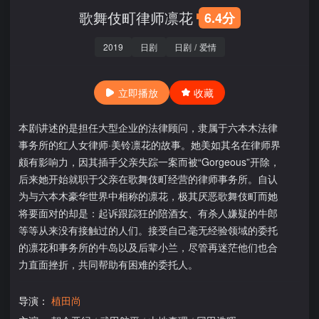
歌舞伎町律师凛花
6.4分
2019
日剧
日剧
/
爱情
立即播放
收藏
本剧讲述的是担任大型企业的法律顾问，隶属于六本木法律
事务所的红人女律师·美铃凛花的故事。她美如其名在律师界
颇有影响力，因其插手父亲失踪一案而被“Gorgeous”开除，
后来她开始就职于父亲在歌舞伎町经营的律师事务所。自认
为与六本木豪华世界中相称的凛花，极其厌恶歌舞伎町而她
将要面对的却是：起诉跟踪狂的陪酒女、有杀人嫌疑的牛郎
等等从来没有接触过的人们。接受自己毫无经验领域的委托
的凛花和事务所的牛岛以及后辈小兰，尽管再迷茫他们也合
力直面挫折，共同帮助有困难的委托人。
导演：
植田尚