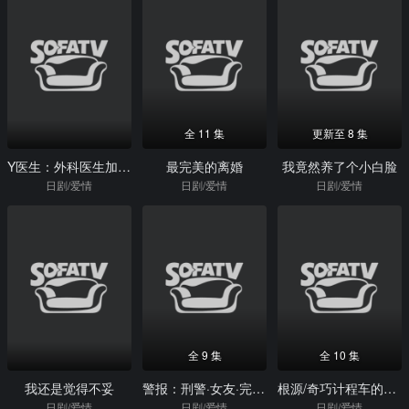
全 11 集
更新至 8 集
Y医生：外科医生加地秀树第六季
最完美的离婚
我竟然养了个小白脸
日剧/爱情
日剧/爱情
日剧/爱情
全 9 集
全 10 集
我还是觉得不妥
警报：刑警·女友·完全恶女
根源/奇巧计程车的路线
日剧/爱情
日剧/爱情
日剧/爱情