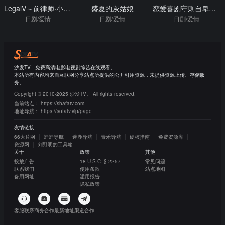
LegalV～前律师·小鸟游翔子～
盛夏的灰姑娘
恋爱喜剧守则自卑女与年下男
日剧/爱情
日剧/爱情
日剧/爱情
沙发TV - 免费高清电影电视剧综艺在线观看。
本站所有内容均来自互联网分享站点所提供的公开引用资源，未提供资源上传、存储服
务。
Copyright © 2010-2025 沙发TV。 All rights reserved.
当前站点：
https://shafatv.com
地址导航：
https://sofatv.vip/page
友情链接
66大片网
蛙蛙导航
迷鹿导航
青禾导航
硬核指南
免费资源库
资源网
刘野明的工具箱
关于
政策
其他
投放广告
18 U.S.C. § 2257
常见问题
联系我们
使用条款
站点地图
备用网址
滥用报告
隐私政策
客服联系
商务合作
最新地址
渠道合作