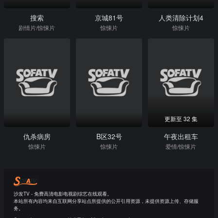
搜索
京城81号
人类清除计划4
剧情片/惊悚片
惊悚片
惊悚片
更新至 32 集
仇杀病房
B区32号
午夜出租车
惊悚片
惊悚片
爱情/惊悚片
沙发TV - 免费高清电影电视剧综艺在线观看。
本站所有内容均来自互联网分享站点所提供的公开引用资源，未提供资源上传、存储服
务。