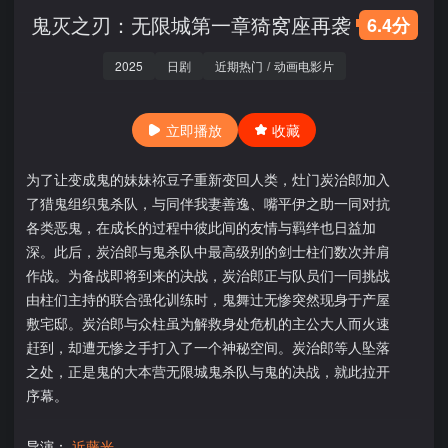
鬼灭之刃：无限城第一章猗窝座再袭
6.4分
2025
日剧
近期热门
/
动画电影片
立即播放
收藏
为了让变成鬼的妹妹祢豆子重新变回人类，灶门炭治郎加入
了猎鬼组织鬼杀队，与同伴我妻善逸、嘴平伊之助一同对抗
各类恶鬼，在成长的过程中彼此间的友情与羁绊也日益加
深。此后，炭治郎与鬼杀队中最高级别的剑士柱们数次并肩
作战。为备战即将到来的决战，炭治郎正与队员们一同挑战
由柱们主持的联合强化训练时，鬼舞辻无惨突然现身于产屋
敷宅邸。炭治郎与众柱虽为解救身处危机的主公大人而火速
赶到，却遭无惨之手打入了一个神秘空间。炭治郎等人坠落
之处，正是鬼的大本营无限城鬼杀队与鬼的决战，就此拉开
序幕。
导演：
近藤光