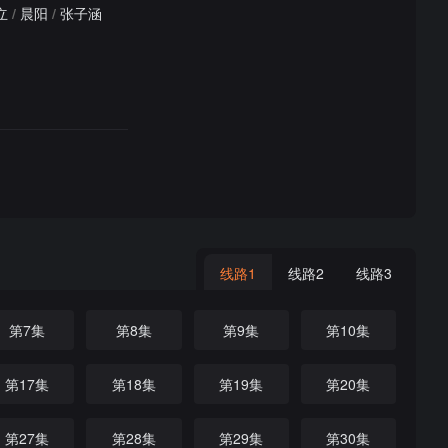
立
/
晨阳
/
张子涵
线路1
线路2
线路3
第7集
第8集
第9集
第10集
第17集
第18集
第19集
第20集
第27集
第28集
第29集
第30集