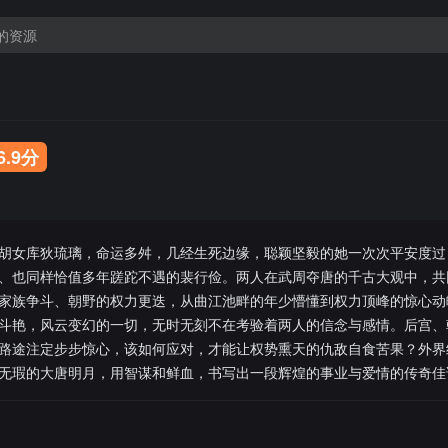
6.9分
胡女库狄琉璃，命运多舛，几经生死边缘，聪颖坚毅的她一次次平安度过
、也同样恰值多年蹉跎不遇的裴行俭。两人在武周夺唐的千古大观中，共
家族争斗、朝野的权力更迭，从曲江池畔的年少懵懂到权力顶峰的惊心动
斗艳，风云变幻的一切，无时无刻不在考验着两人的信念与感情。后宫、
路途注定步步惊心，该如何应对，才能让权势熏天的仇敌自食苦果？外界
无瑕的大唐明月，用智谋和鲜血，书写出一段辉煌的事业与爱情的传奇佳