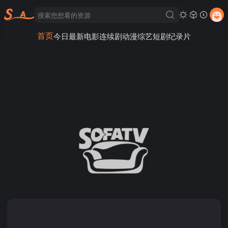
首页
今日最新
电影
连续剧
动漫
综艺
短剧
纪录片