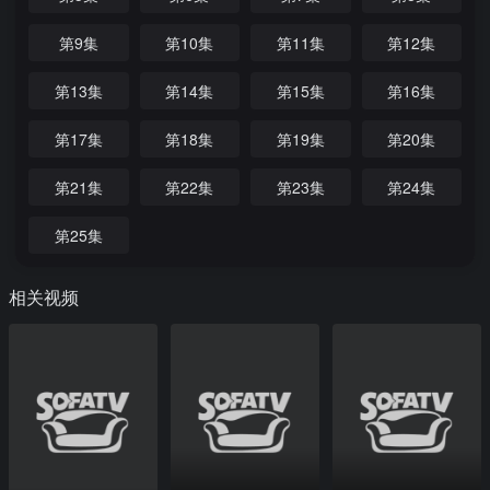
第9集
第10集
第11集
第12集
第13集
第14集
第15集
第16集
第17集
第18集
第19集
第20集
第21集
第22集
第23集
第24集
第25集
相关视频