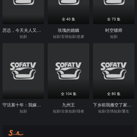
全 40 集
全 73 集
厉总，今天夫人又乌鸦嘴啦
玫瑰的婚姻
时空镖师
短剧
短剧/言情短剧/逆袭
短剧
全 104 集
全 80 集
守活寡十年：我嫁杀猪匠成万元户
九州王
下乡前我搬空了家举报了他
短剧
短剧/古装短剧/强者
短剧/言情短剧/重生