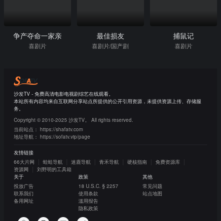
争产夺命一家亲
最佳损友
捕鼠记
喜剧片
喜剧片/国产剧
喜剧片
沙发TV - 免费高清电影电视剧综艺在线观看。
本站所有内容均来自互联网分享站点所提供的公开引用资源，未提供资源上传、存储服
务。
Copyright © 2010-2025 沙发TV。 All rights reserved.
当前站点：
https://shafatv.com
地址导航：
https://sofatv.vip/page
友情链接
66大片网
蛙蛙导航
迷鹿导航
青禾导航
硬核指南
免费资源库
资源网
刘野明的工具箱
关于
政策
其他
投放广告
18 U.S.C. § 2257
常见问题
联系我们
使用条款
站点地图
备用网址
滥用报告
隐私政策