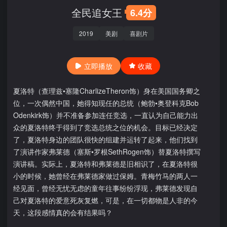
全民追女王
6.4分
2019
美剧
喜剧片
立即播放
收藏
夏洛特（查理兹•塞隆CharlizeTheron饰）身在美国国务卿之
位，一次偶然中国，她得知现任的总统（鲍勃•奥登科克Bob
Odenkirk饰）并不准备参加连任竞选，一直认为自己能力出
众的夏洛特终于得到了竞选总统之位的机会。目标已经决定
了，夏洛特身边的团队很快的组建并运转了起来，他们找到
了演讲作家弗莱德（塞斯•罗根SethRogen饰）替夏洛特撰写
演讲稿。实际上，夏洛特和弗莱德是旧相识了，在夏洛特很
小的时候，她曾经在弗莱德家做过保姆。青梅竹马的两人一
经见面，曾经无忧无虑的童年往事纷纷浮现，弗莱德发现自
己对夏洛特的爱意死灰复燃，可是，在一切都物是人非的今
天，这段感情真的会有结果吗？