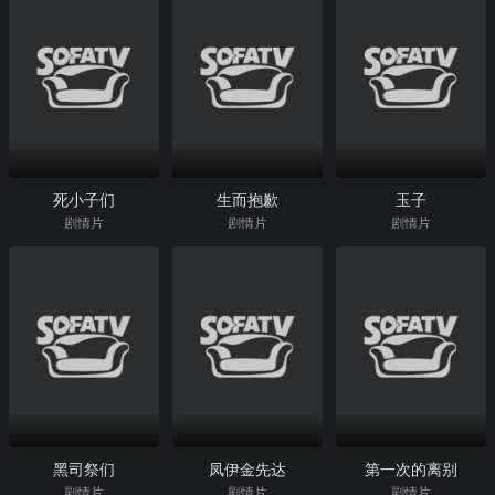
死小子们
生而抱歉
玉子
剧情片
剧情片
剧情片
黑司祭们
凤伊金先达
第一次的离别
剧情片
剧情片
剧情片