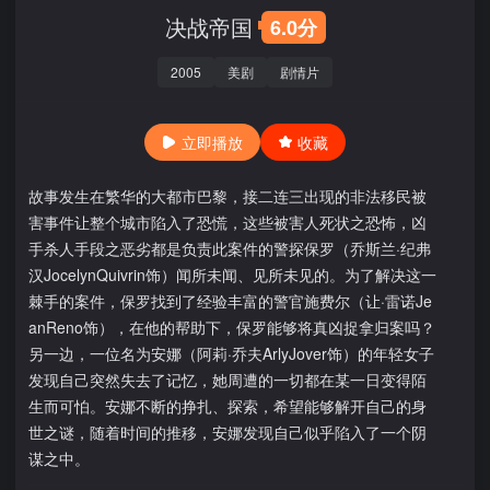
决战帝国
6.0分
2005
美剧
剧情片
立即播放
收藏
故事发生在繁华的大都市巴黎，接二连三出现的非法移民被
害事件让整个城市陷入了恐慌，这些被害人死状之恐怖，凶
手杀人手段之恶劣都是负责此案件的警探保罗（乔斯兰·纪弗
汉JocelynQuivrin饰）闻所未闻、见所未见的。为了解决这一
棘手的案件，保罗找到了经验丰富的警官施费尔（让·雷诺Je
anReno饰），在他的帮助下，保罗能够将真凶捉拿归案吗？
另一边，一位名为安娜（阿莉·乔夫ArlyJover饰）的年轻女子
发现自己突然失去了记忆，她周遭的一切都在某一日变得陌
生而可怕。安娜不断的挣扎、探索，希望能够解开自己的身
世之谜，随着时间的推移，安娜发现自己似乎陷入了一个阴
谋之中。