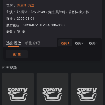
导演：
克里斯·纳汉
主演：
让·雷诺
/
Arly Jover
/
劳拉·莫兰特
/
若塞林·奎夫林
首播：
2005-01-01
最后更新：
2026-07-19T20:46:08+08:00
集数：
第1集
选集播放
单集介绍
线路1
线路2
线路3
第1集
相关视频