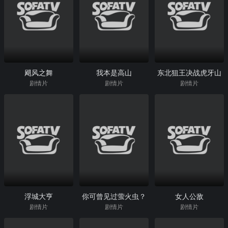
飓风之舞
我本是高山
东北狙王决战虎牙山
剧情片
剧情片
剧情片
浮城大亨
你可曾见过萤火虫？
女人公敌
剧情片
剧情片
剧情片