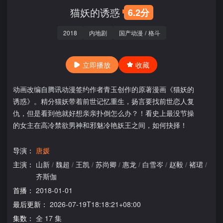
猫妖的诱惑
6.2分
2018
内地剧
国产动漫
/
格斗
立即播放
收藏
动画改编自腾讯动漫签约作者青玉创作的原著漫画《猫妖的
诱惑》。精分猫妖带着前世记忆重生，扬言要找前世恋人复
仇，但是看到他就好想亲亲扑倒怎么办？！看史上最没节操
的女主在高冷禁欲男神和邪魅冷艳妖王之间，如何抉择！
导演：
唐媛
主演：
山新
/
魏超
/
王凯
/
苏尚卿
/
惠龙
/
白雪岑
/
赵毅
/
褚珺
/
齐斯伽
首播：
2018-01-01
最后更新：
2026-07-19T18:18:21+08:00
集数：
全 17 集