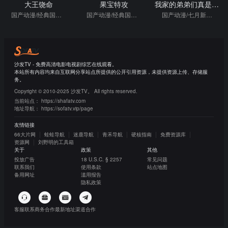
大王饶命
果宝特攻
我家的弟弟们真是让您费心了
国产动漫/经典国漫/格斗
国产动漫/经典国漫/格斗
国产动漫/七月新番/热血/日本动漫
沙发TV - 免费高清电影电视剧综艺在线观看。
本站所有内容均来自互联网分享站点所提供的公开引用资源，未提供资源上传、存储服
务。
Copyright © 2010-2025 沙发TV。 All rights reserved.
当前站点：
https://shafatv.com
地址导航：
https://sofatv.vip/page
友情链接
66大片网
蛙蛙导航
迷鹿导航
青禾导航
硬核指南
免费资源库
资源网
刘野明的工具箱
关于
政策
其他
投放广告
18 U.S.C. § 2257
常见问题
联系我们
使用条款
站点地图
备用网址
滥用报告
隐私政策
客服联系
商务合作
最新地址
渠道合作