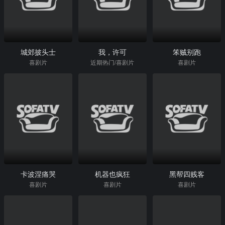
城郊披头士
我，许可
笨贼别跑
喜剧片
近期热门/喜剧片
喜剧片
卡波涅痛哭
机器也疯狂
黑帮四贱客
喜剧片
喜剧片
喜剧片