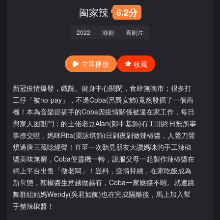
阖家辣
6.2分
2022
港剧
喜剧片
立即播放
收藏
新冠疫情爆發，戲院、健身中心關閉，食肆無晚市；很多打
工仔「被no-pay」，不過Coba(呂爵安飾)竟然發掘了一個商
機！本為音樂節搞手的Coba因疫情關係被逼在家工作，每日
與家人困獸鬥；的士佬老豆Alan(鄭中基飾)冇工開終日無所事
事撩交嗌，媽咪Rita(梁詠琪飾)日刴夜刴做辣椒醬，人聲刀聲
煩過唐三藏唸經聲！直至一次聽見朋友大讚媽咪的手工辣椒
醬美味無窮，Coba便靈機一轉，說服父母一起製作辣椒醬在
網上平台出售「做老闆」！豈料，疫情持續，在家吃飯成為
新常態，辣椒醬生意越做越有，Coba一家應接不暇。就連跳
舞群組姑媽Wendy(吳君如飾)也在完成隔離後，馬上加入幫
手整辣椒醬！