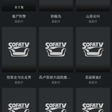
全 2 集
僵尸刑警
割喉岛
山形尖叫
喜剧片
喜剧片
喜剧片
投靠女与出走男
高卢英雄大战凯撒王子
圣诞家族2
喜剧片
喜剧片
喜剧片