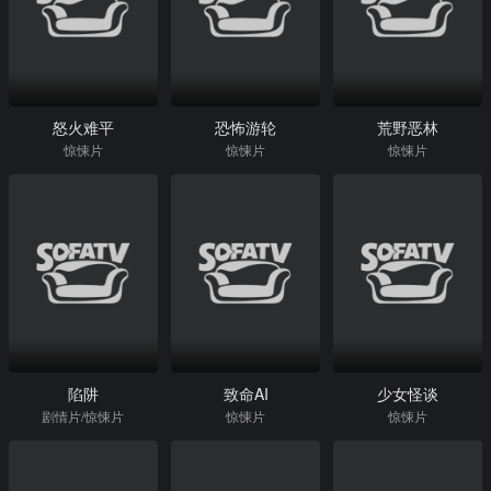
怒火难平
恐怖游轮
荒野恶林
惊悚片
惊悚片
惊悚片
陷阱
致命AI
少女怪谈
剧情片/惊悚片
惊悚片
惊悚片