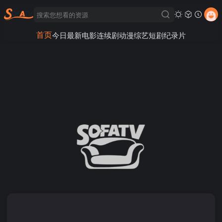
首页
今日最新
电影
连续剧
动漫
综艺
短剧
纪录片