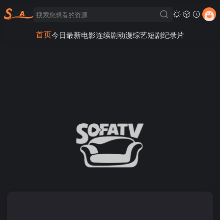
首页
今日最新
电影
连续剧
动漫
综艺
短剧
纪录片