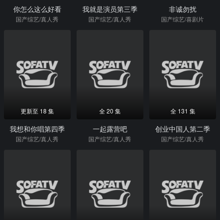
你怎么这么好看
我就是演员第三季
非诚勿扰
国产综艺/真人秀
国产综艺/真人秀
国产综艺/喜剧片
更新至 18 集
全 20 集
全 131 集
我想和你唱第四季
一起露营吧
创业中国人第二季
国产综艺/真人秀
国产综艺/真人秀
国产综艺/真人秀