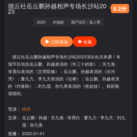
德云社岳云鹏孙越相声专场长沙站20
6.2分
23
2023
内地剧
国产综艺
/
真人秀
立即播放
收藏
德云社岳云鹏孙越相声专场长沙站2023演出欢乐来袭！本
场节目包括岳云鹏、孙越表演的《年三十的歌》；关九海、
张霄白表演的《文理双修》；岳云鹏、孙越表演的《汾河
湾》；董九力、李九天表演的《论拳》；岳云鹏、孙越表演
的《对春联》；刘九儒、孙九香表演的《拴娃娃》。精彩敬
请期待。
导演：
内详
主演：
岳云鹏
/
孙越
/
关九海
/
张霄白
/
董九力
/
李九天
/
刘九
儒
/
孙九香
首播：
2023-01-01