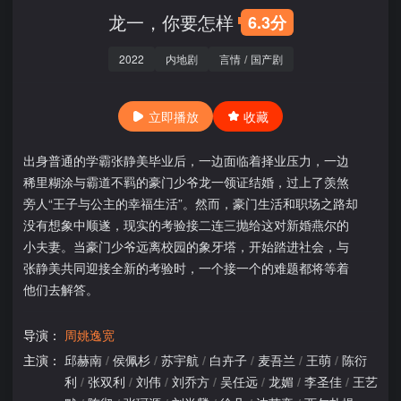
龙一，你要怎样
6.3分
2022
内地剧
言情
/
国产剧
立即播放
收藏
出身普通的学霸张静美毕业后，一边面临着择业压力，一边
稀里糊涂与霸道不羁的豪门少爷龙一领证结婚，过上了羡煞
旁人“王子与公主的幸福生活”。然而，豪门生活和职场之路却
没有想象中顺遂，现实的考验接二连三抛给这对新婚燕尔的
小夫妻。当豪门少爷远离校园的象牙塔，开始踏进社会，与
张静美共同迎接全新的考验时，一个接一个的难题都将等着
他们去解答。
导演：
周姚逸宽
主演：
邱赫南
/
侯佩杉
/
苏宇航
/
白卉子
/
麦吾兰
/
王萌
/
陈衍
利
/
张双利
/
刘伟
/
刘乔方
/
吴任远
/
龙媚
/
李圣佳
/
王艺