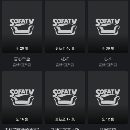
全 29 集
更新至 40 集
全 36 集
盲心千金
杠杆
心术
言情/国产剧
言情/国产剧
言情/国产剧
全 16 集
更新至 17 集
全 12 集
去桃花盛开的地方2
武神主宰真人版
法网追凶