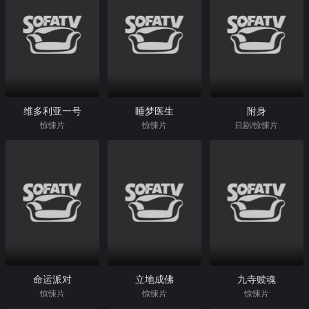
维多利亚一号
睡梦医生
附身
惊悚片
惊悚片
日剧/惊悚片
命运派对
立地成佛
九寺赎魂
惊悚片
惊悚片
惊悚片