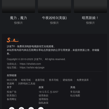
魔力，魔力
午夜凶铃3(美版)
暗黑新娘！
惊悚片
惊悚片
惊悚片
沙发TV - 免费高清电影电视剧综艺在线观看。
本站所有内容均来自互联网分享站点所提供的公开引用资源，未提供资源上传、存储服
务。
Copyright © 2010-2025 沙发TV。 All rights reserved.
当前站点：
https://shafatv.com
地址导航：
https://sofatv.vip/page
友情链接
66大片网
蛙蛙导航
迷鹿导航
青禾导航
硬核指南
免费资源库
资源网
刘野明的工具箱
关于
政策
其他
投放广告
18 U.S.C. § 2257
常见问题
联系我们
使用条款
站点地图
备用网址
滥用报告
隐私政策