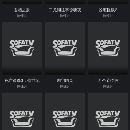
吾栖之肤
二龙湖往事惊魂夜
凶宅怪谈2
惊悚片
惊悚片
惊悚片
死亡录像3：创世纪
凶宅幽灵
万圣节传说
惊悚片
惊悚片
惊悚片