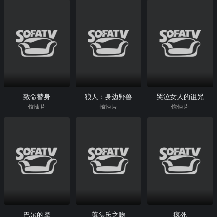
致命替身
狼人：身边野兽
哭泣女人的诅咒
惊悚片
惊悚片
惊悚片
巴尔的摩
落头氏之吻
疯死