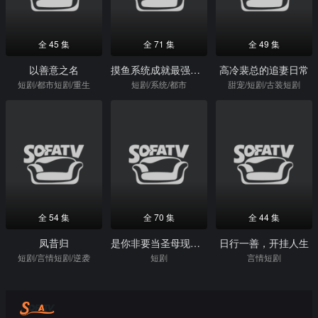
全 45 集
全 71 集
全 49 集
以善意之名
摸鱼系统成就最强打工人
高冷裴总的追妻日常
短剧/都市短剧/重生
短剧/系统/都市
甜宠/短剧/古装短剧
全 54 集
全 70 集
全 44 集
凤昔归
是你非要当圣母现在哭什么
日行一善，开挂人生
短剧/言情短剧/逆袭
短剧
言情短剧