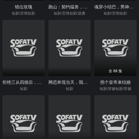
错位玫瑰
跑山：契约猛兽，承包整座大山
魂穿小结巴，男神争当粘人精
短剧/言情短剧
短剧/言情短剧/逆袭
短剧/言情短剧
全 88 集
拒绝三从四德后，我逆袭全村
网恋奔现当天，我拆穿舍友骗局
拐个皇帝来结婚
短剧
短剧
短剧/穿越短剧/穿越