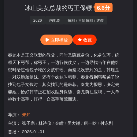
冰山美女总裁的丐王保镖
6.6分
2026
内地剧
短剧
/
言情短剧
/
逆袭
立即播放
收藏
秦龙本是正义联盟的教父，同时又隐藏身份，化身乞丐，统
领天下丐帮，称丐王，一边行侠仗义，一边寻找当年在他饥
饿时给过他包子吃的女孩韩瑶。而秦龙没想到的是，韩瑶是
一对双胞胎姐妹、还有个妹妹叫韩菲。秦龙得到丐帮弟子说
找到包子女孩时，其实找到的是韩菲。秦龙为报恩，决定去
娶她，恰好韩菲正在招收贴身保镖、秦龙前往应聘，一人单
挑数十高手，打得一众高手落荒而逃。
导演：
未知
主演：
张子寒
/
林诗仪
/
金瞳
/
吴大锤
/
唐一晗
/
付永刚
首播：
2026-01-01