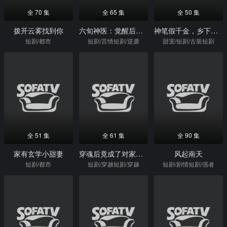
全 70 集
全 65 集
全 50 集
拨开云雾找到你
六旬神医：觉醒后老娘无敌
神笔假千金，乡下老公宠妻无度
短剧/都市
短剧/言情短剧/逆袭
甜宠/短剧/古装短剧
全 51 集
全 61 集
全 90 集
家有玄学小甜妻
穿魂后竟成了对家孙媳妇
风起南天
短剧/都市
短剧/穿越短剧/穿越
短剧/剧情短剧/强者