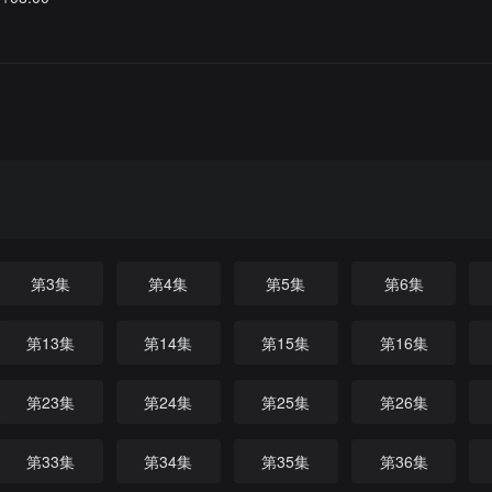
第3集
第4集
第5集
第6集
第13集
第14集
第15集
第16集
第23集
第24集
第25集
第26集
第33集
第34集
第35集
第36集