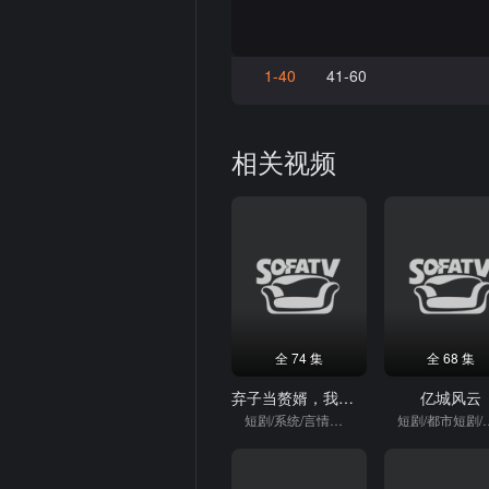
1-40
41-60
相关视频
全 74 集
全 68 集
弃子当赘婿，我靠系统唤醒睡美人
亿城风云
短剧/系统/言情短剧/逆袭
短剧/都市