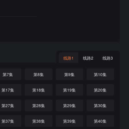
线路1
线路2
线路3
第7集
第8集
第9集
第10集
第17集
第18集
第19集
第20集
第27集
第28集
第29集
第30集
第37集
第38集
第39集
第40集