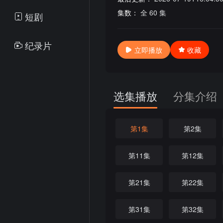
集数：
全 60 集
短剧
纪录片
立即播放
收藏
选集播放
分集介绍
第1集
第2集
第11集
第12集
第21集
第22集
第31集
第32集