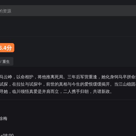
6.4分
/
重生
马云峥，以命相护，将他推离死局。三年后军营重逢，她化身饲马卒拼命
试探，在拉扯与试探中，前世的真相与今生的爱恨缓缓揭开。当江山稳固
寻她，临川领悟真爱是并肩而立，二人携手归朝，共谱新政。
徐梅
0+08:00