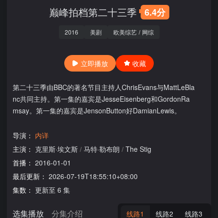
巅峰拍档第二十三季
6.4分
2016
美剧
欧美综艺
/
网综
立即播放
收藏
第二十三季由BBC的著名节目主持人ChrisEvans与MattLeBla
nc共同主持。第一集的嘉宾是JesseEisenberg和GordonRa
msay。第一集的嘉宾是JensonButton好DamianLewis。
导演：
内详
主演：
克里斯·埃文斯
/
马特·勒布朗
/
The Stig
首播：
2016-01-01
最后更新：
2026-07-19T18:55:10+08:00
集数：
更新至 6 集
选集播放
分集介绍
线路1
线路2
线路3