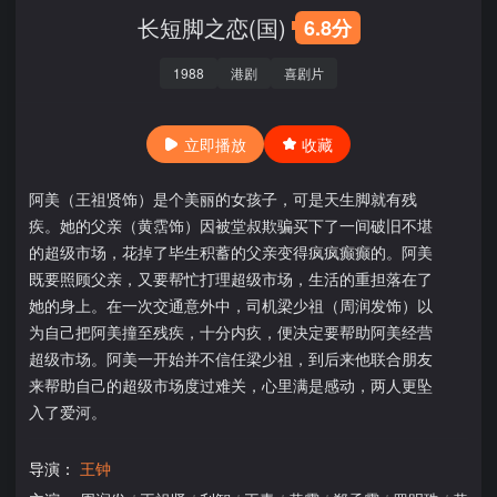
长短脚之恋(国)
6.8分
1988
港剧
喜剧片
立即播放
收藏
阿美（王祖贤饰）是个美丽的女孩子，可是天生脚就有残
疾。她的父亲（黄霑饰）因被堂叔欺骗买下了一间破旧不堪
的超级市场，花掉了毕生积蓄的父亲变得疯疯癫癫的。阿美
既要照顾父亲，又要帮忙打理超级市场，生活的重担落在了
她的身上。在一次交通意外中，司机梁少祖（周润发饰）以
为自己把阿美撞至残疾，十分内疚，便决定要帮助阿美经营
超级市场。阿美一开始并不信任梁少祖，到后来他联合朋友
来帮助自己的超级市场度过难关，心里满是感动，两人更坠
入了爱河。
导演：
王钟