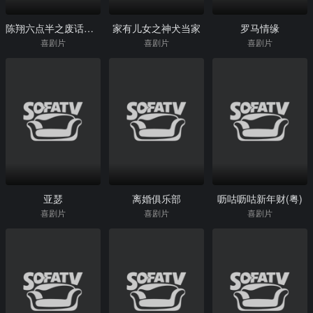
陈翔六点半之废话少说
家有儿女之神犬当家
罗马情缘
喜剧片
喜剧片
喜剧片
亚瑟
离婚俱乐部
呖咕呖咕新年财(粤)
喜剧片
喜剧片
喜剧片