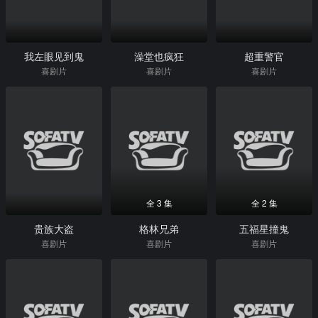
我左眼见到鬼
澡堂也疯狂
超重警官
喜剧片
喜剧片
喜剧片
全 3 集
全 2 集
贵族大盗
格林兄弟
五福星撞鬼
喜剧片
喜剧片
喜剧片