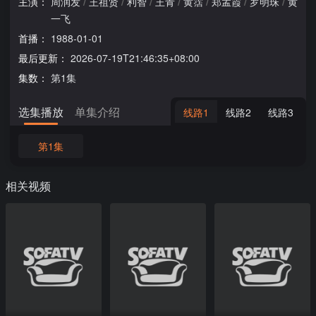
主演：
周润发
/
王祖贤
/
利智
/
王青
/
黄霑
/
郑孟霞
/
罗明珠
/
黄
一飞
首播：
1988-01-01
最后更新：
2026-07-19T21:46:35+08:00
集数：
第1集
选集播放
单集介绍
线路1
线路2
线路3
第1集
相关视频