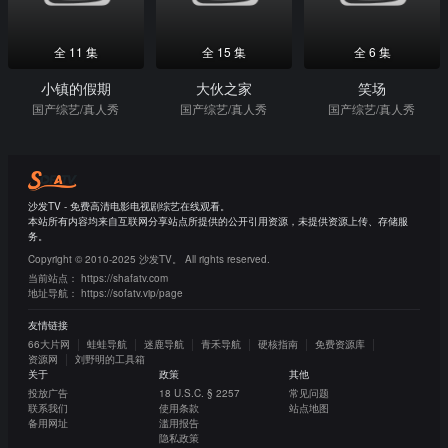
全 11 集
全 15 集
全 6 集
小镇的假期
大伙之家
笑场
国产综艺/真人秀
国产综艺/真人秀
国产综艺/真人秀
沙发TV - 免费高清电影电视剧综艺在线观看。
本站所有内容均来自互联网分享站点所提供的公开引用资源，未提供资源上传、存储服
务。
Copyright © 2010-2025 沙发TV。 All rights reserved.
当前站点：
https://shafatv.com
地址导航：
https://sofatv.vip/page
友情链接
66大片网
蛙蛙导航
迷鹿导航
青禾导航
硬核指南
免费资源库
资源网
刘野明的工具箱
关于
政策
其他
投放广告
18 U.S.C. § 2257
常见问题
联系我们
使用条款
站点地图
备用网址
滥用报告
隐私政策