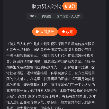
脑力男人时代
6.8分
2017
内地剧
国产综艺
/
真人秀
立即播放
收藏
《脑力男人时代》是由企鹅影视和深圳日月星光传媒有限公
司联合出品制作，国内首档全明星荷尔蒙脑力脱口秀节目，
于腾讯视频独家播出。《脑力男人时代》将集结5位性格各
异、脑回路清奇的明星，组成固定阵容的脑力男团。他们每
期将迎来各款颜智俱佳的特别来宾，一起解答趣味难题、探
讨社会话题、逻辑断案推理、科学实验求证，全方位展现男
团的个人魅力。在这里，打开明星的正确方式不再是嬉笑怒
骂的游戏、能歌善舞的才艺，而且展示他们完全不为人知的
充满智慧一面，他们将向大家证明:“比颜值更吸粉的是聪明的
大脑”。通过打造这个热爱辩证思考、有脑有趣的男团，对年
轻人进行正面引导和示范，唤起新一轮对智慧与知识的崇尚
风潮。做大脑的迷妹，你准备好了吗？