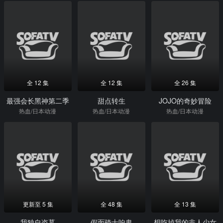
全 12 集
全 12 集
全 26 集
最强会长黑神第二季
甜点转生
JOJO的奇妙冒险
热血/日本动漫
热血/日本动漫
热血/日本动漫
更新至 5 集
全 48 集
全 13 集
我独自盗墓
假面骑士响鬼
想吃掉我的非人少女