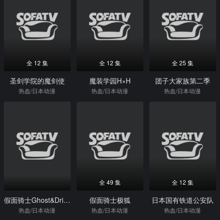
全 12 集
全 12 集
全 25 集
圣剑学院的魔剑使
魔装学园H×H
团子大家族第二季
热血/日本动漫
热血/日本动漫
热血/日本动漫
全 49 集
全 12 集
假面骑士Ghost&Drive超MOVIE大战Genesis
假面骑士极狐
日本国有铁道公安队
热血/日本动漫
热血/日本动漫
热血/日本动漫