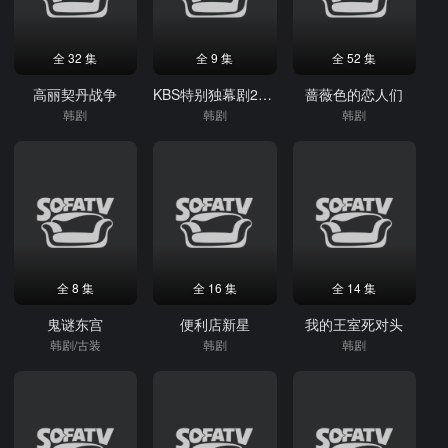
全 32 集
全 9 集
全 52 集
高丽契丹战争
KBS特别独幕剧2020
蔷薇色的恋人们
韩剧
韩剧
韩剧
全 8 集
全 16 集
全 14 集
鬼谜东宫
便利店新星
我的王室死对头
韩剧/古装
韩剧
韩剧