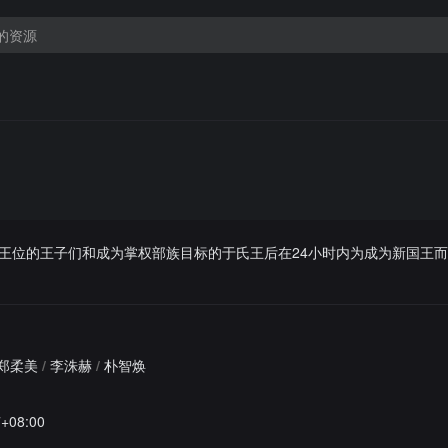
王位的王子们和成为掌权部族目标的于氏王后在24小时内为成为新国王
郑柔美
/
李洙赫
/
朴智焕
7+08:00