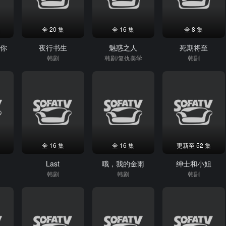
全 20 集
全 16 集
全 8 集
爱你
夜行书生
魅惑之人
死期将至
韩剧
韩剧/复仇美学
韩剧
全 16 集
全 16 集
更新至 52 集
Last
哦，我的金雨
绅士和小姐
韩剧
韩剧
韩剧