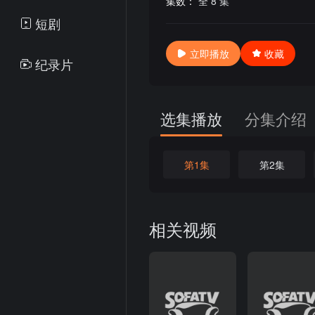
集数：
全 8 集
短剧
立即播放
收藏
纪录片
选集播放
分集介绍
第1集
第2集
相关视频