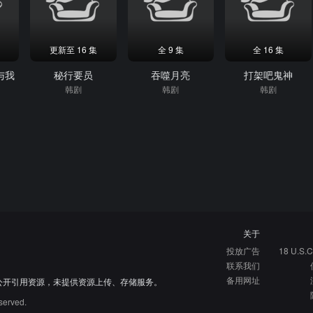
更新至 16 集
全 9 集
全 16 集
与我
秘行要员
吞噬月亮
打架吧鬼神
韩剧
韩剧
韩剧
关于
投放广告
18 U.S.C
联系我们
备用网址
公开引用资源，未提供资源上传、存储服务。
served.