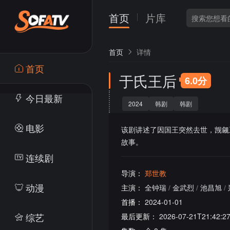
首页
片库
首页
详情
首页
于氏王后
6.0分
今日最新
2024
韩剧
韩剧
电影
该剧讲述了因国王突然去世，觊觎
故事。
连续剧
导演：
郑世教
动漫
主演：
全钟瑞
/
金武烈
/
池昌旭
/
首播：
2024-01-01
综艺
最后更新：
2026-07-21T21:42:2