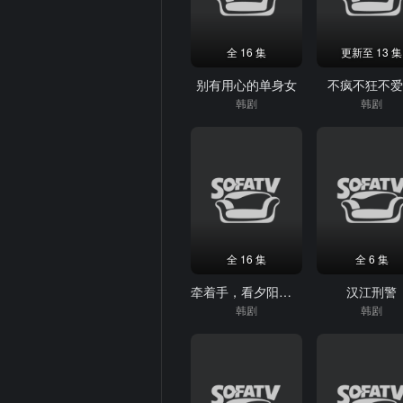
全 16 集
更新至 13 集
别有用心的单身女
不疯不狂不
韩剧
韩剧
全 16 集
全 6 集
牵着手，看夕阳西下
汉江刑警
韩剧
韩剧