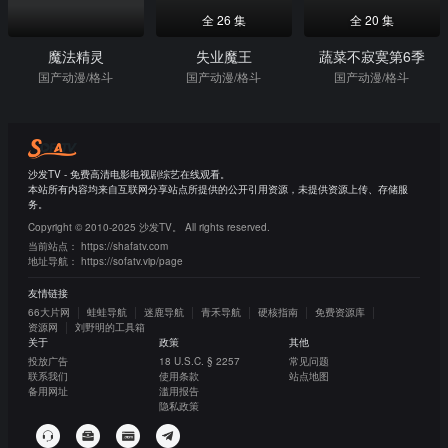
全 26 集
全 20 集
魔法精灵
失业魔王
蔬菜不寂寞第6季
国产动漫/格斗
国产动漫/格斗
国产动漫/格斗
沙发TV - 免费高清电影电视剧综艺在线观看。
本站所有内容均来自互联网分享站点所提供的公开引用资源，未提供资源上传、存储服
务。
Copyright © 2010-2025 沙发TV。 All rights reserved.
当前站点：
https://shafatv.com
地址导航：
https://sofatv.vip/page
友情链接
66大片网
蛙蛙导航
迷鹿导航
青禾导航
硬核指南
免费资源库
资源网
刘野明的工具箱
关于
政策
其他
投放广告
18 U.S.C. § 2257
常见问题
联系我们
使用条款
站点地图
备用网址
滥用报告
隐私政策