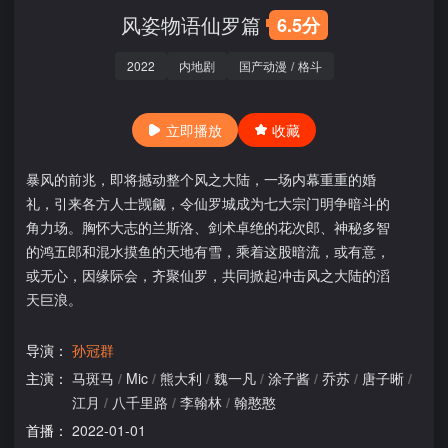
风姿物语仙罗篇
6.5分
2022
内地剧
国产动漫
/
格斗
立即播放
收藏
暴风的前兆，即将撼动整个风之大陆，一场内幕重重的婚
礼，引来各方人士觊觎，令仙罗城成为七大宗门明争暗斗的
角力场。胸怀大志的兰斯洛、剑术卓绝的花次郎、神秘多智
的鸿五郎和混水摸鱼的天地有雪，乘着这股暗流，或有意，
或无心，因缘际会，齐聚仙罗，共同掀起冲击风之大陆的滔
天巨浪。
导演：
孙冠群
主演：
马斑马
/
Mic
/
熊大利
/
魏一凡
/
涂子酱
/
乔苏
/
唐子晰
/
江月
/
八千里路
/
李翰林
/
翰憨憨
首播：
2022-01-01