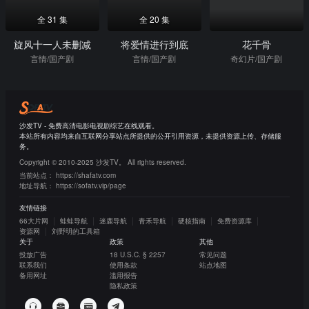
全 31 集
全 20 集
旋风十一人未删减
将爱情进行到底
花千骨
言情/国产剧
言情/国产剧
奇幻片/国产剧
沙发TV - 免费高清电影电视剧综艺在线观看。
本站所有内容均来自互联网分享站点所提供的公开引用资源，未提供资源上传、存储服
务。
Copyright © 2010-2025 沙发TV。 All rights reserved.
当前站点：
https://shafatv.com
地址导航：
https://sofatv.vip/page
友情链接
66大片网
蛙蛙导航
迷鹿导航
青禾导航
硬核指南
免费资源库
资源网
刘野明的工具箱
关于
政策
其他
投放广告
18 U.S.C. § 2257
常见问题
联系我们
使用条款
站点地图
备用网址
滥用报告
隐私政策