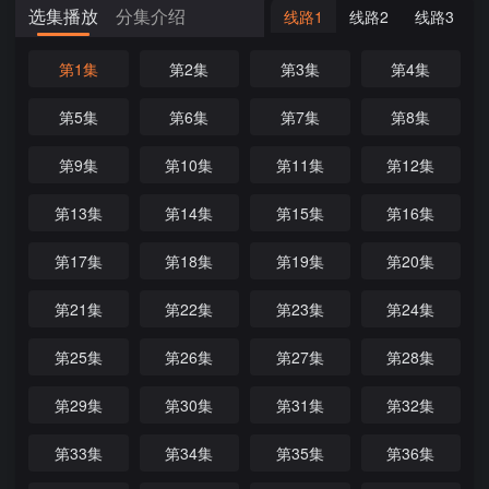
选集播放
分集介绍
线路1
线路2
线路3
第1集
第2集
第3集
第4集
第5集
第6集
第7集
第8集
第9集
第10集
第11集
第12集
第13集
第14集
第15集
第16集
第17集
第18集
第19集
第20集
第21集
第22集
第23集
第24集
第25集
第26集
第27集
第28集
第29集
第30集
第31集
第32集
第33集
第34集
第35集
第36集