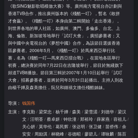
《歌SING魅影歌唱模倣大賽》等。廣州南方電視台亦計劃與
香港TVB合作，推出廣州版本的《殘酷一叮》，暫名《敢拼
才會贏》。《殘酷一叮》本身由第二輯開始「走出香港」，
到世界各地的華人社區，如廣州、澳門、多倫多、台北、上
海、倫敦、新加坡等地舉行「試叮大會」，廣招參賽者；又
與中國中央電視台的《夢想中國》合作，為該節目選拔香港
區參賽者。2006年5月，《殘酷一叮》於馬來西亞舉行比
賽，名為《殘酷一叮—馬來西亞擂台戰》，在當地各區舉行
初賽，總決賽於同年7月22日在吉隆坡舉行，節目於無綫旗下
頻道TVB8播放。節目第三輯於2007年1月10日起舉行「試叮
大會」招募參賽者，並將於同年3月31日起播出。主持人則改
由楊千嬅及森美擔任，阮兒和鍾禧文擔任殘酷姊妹。
导演：
钱国伟
主演：
李克勤
/
梁荣忠
/
杨千嬅
/
森美
/
梁雪湄
/
刘德华
/
梁汉
文
/
汪明荃
/
蔡卓妍
/
钟欣潼
/
郑裕玲
/
薛家燕
/
容祖儿
/
关心妍
/
莫华伦
/
葛民辉
/
张达明
/
张卫健
/
苗侨伟
/
余
安安
/
周励淇
/
林晓峰
/
谷德昭
/
廖碧儿
/
谭咏麟
/
陈百