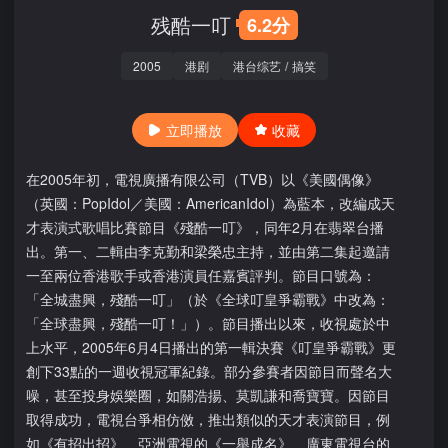
残酷一叮
6.2分
2005
港剧
港台综艺
/
搞笑
立即播放
收藏
在2005年初，電視廣播有限公司（TVB）以《美國偶像》
（英國：PopIdol／美國：AmericanIdol）為藍本，改編成天
才表演式歌唱比賽節目《殘酷一叮》，同年2月在翡翠台播
出。第一、二輯由李克勤和梁榮忠主持，並由第二集起邀請
一至兩位香港歌手或香港演員任嘉賓評判。節目口號為：
「全城盡興，殘酷一叮」（於《全球叮皇爭霸戰》中改為：
「全球盡興，殘酷一叮！」）。節目播出以來，收視處於中
上水平，2005年6月4日播出的第一輯決賽《叮皇爭霸戰》更
創下33點的一週收視冠軍紀錄。部分參賽者因節目而聲名大
噪，甚至投身娛樂圈，如關浩揚、莫凱謙和喬寶寶。因節目
取得成功，電視台爭相仿傚，推出類似的天才表演節目，例
如《有招出招》、亞洲電視的《一舉成名》、廣東電視台的