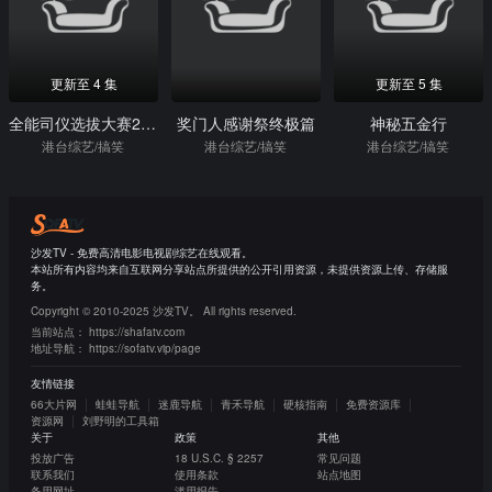
更新至 4 集
更新至 5 集
全能司仪选拔大赛2022
奖门人感谢祭终极篇
神秘五金行
港台综艺/搞笑
港台综艺/搞笑
港台综艺/搞笑
沙发TV - 免费高清电影电视剧综艺在线观看。
本站所有内容均来自互联网分享站点所提供的公开引用资源，未提供资源上传、存储服
务。
Copyright © 2010-2025 沙发TV。 All rights reserved.
当前站点：
https://shafatv.com
地址导航：
https://sofatv.vip/page
友情链接
66大片网
蛙蛙导航
迷鹿导航
青禾导航
硬核指南
免费资源库
资源网
刘野明的工具箱
关于
政策
其他
投放广告
18 U.S.C. § 2257
常见问题
联系我们
使用条款
站点地图
备用网址
滥用报告