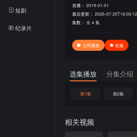
首播：
2019-01-01
短剧
最后更新：
2026-07-25T16:00:1
集数：
全 4 集
纪录片
立即播放
收藏
选集播放
分集介绍
第1集
第2集
相关视频