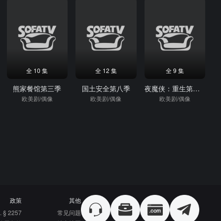
全 10 集
全 12 集
全 9 集
熊家餐馆第三季
国土安全第八季
夜魔侠：重生第一季
欧美剧/偶像
欧美剧/偶像
欧美剧/偶像
政策
其他
. § 2257
常见问题