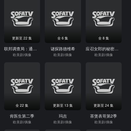
更新至 22 集
全 6 集
全 8 集
联邦调查局：通缉要犯第四季
谜探路德维希
应召女郎的秘密日记第一季
欧美剧/偶像
欧美剧/偶像
欧美剧/偶像
全 22 集
更新至 13 集
更新至 24 集
肯医生第二季
玛吉
茶煲表哥第2季
欧美剧/偶像
欧美剧/偶像
欧美剧/偶像