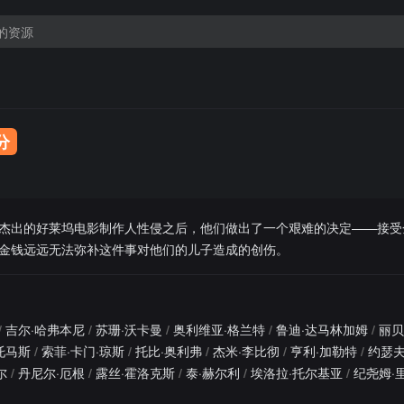
2分
杰出的好莱坞电影制作人性侵之后，他们做出了一个艰难的决定——接受
金钱远远无法弥补这件事对他们的儿子造成的创伤。
/
吉尔·哈弗本尼
/
苏珊·沃卡曼
/
奥利维亚·格兰特
/
鲁迪·达马林加姆
/
丽贝
托马斯
/
索菲·卡门·琼斯
/
托比·奥利弗
/
杰米·李比彻
/
亨利·加勒特
/
约瑟夫
尔
/
丹尼尔·厄根
/
露丝·霍洛克斯
/
泰·赫尔利
/
埃洛拉·托尔基亚
/
纪尧姆·