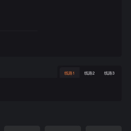
线路1
线路2
线路3