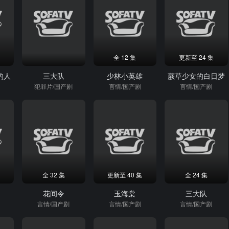
全 12 集
更新至 24 集
的人
三大队
少林小英雄
蕨草少女的白日梦
犯罪片/国产剧
言情/国产剧
言情/国产剧
全 32 集
更新至 40 集
全 24 集
花间令
玉海棠
三大队
言情/国产剧
言情/国产剧
言情/国产剧