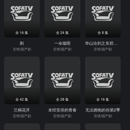
全 16 集
全 24 集
全 8 集
刺
一伞烟雨
华山论剑之东邪西毒
言情/国产剧
言情/国产剧
言情/国产剧
全 42 集
全 28 集
全 16 集
兰桐花开
未经安排的青春
无法拥抱的你第2季
言情/国产剧
言情/国产剧
言情/国产剧