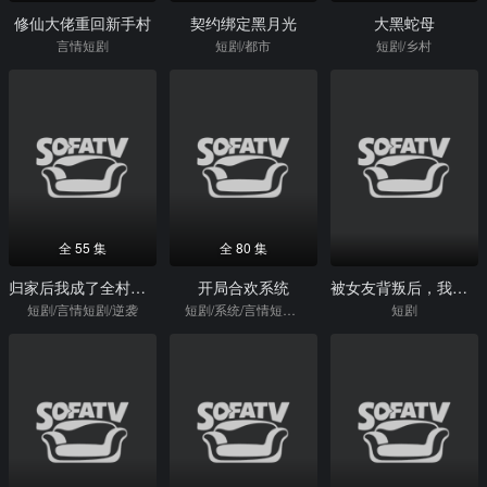
修仙大佬重回新手村
契约绑定黑月光
大黑蛇母
言情短剧
短剧/都市
短剧/乡村
全 55 集
全 80 集
归家后我成了全村的顶梁柱
开局合欢系统
被女友背叛后，我抽卡成首富
短剧/言情短剧/逆袭
短剧/系统/言情短剧/逆袭
短剧