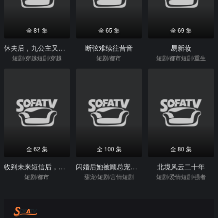
全 81 集
全 65 集
全 69 集
休夫后，九公主又美又飒
断弦难续往昔音
易新妆
短剧/穿越短剧/穿越
短剧/都市
短剧/都市短剧/重生
全 62 集
全 100 集
全 80 集
收到未来短信后，我成了小福星
闪婚后她被顾总宠上天
北境风云二十年
短剧/都市
甜宠/短剧/言情短剧
短剧/爱情短剧/强者