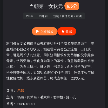
当朝第一女状元
6.5分
2026
内地剧
短剧
/
言情短剧
/
逆袭
立即播放
收藏
寒门孤女姜如初前世助夫君霍衍舟科举成名却惨遭抛弃，重
生后决心自己考取状元，她在霍府诗会当众退婚、出口成
章，引起周长济的注意。周长济因憎恨身为丞相的父亲抛弃
母亲，贪污受贿，便化身为圣上的幕僚，有意培养姜如初考
上状元，为自己所用。进入云川书院后，面对同学的陷害、
科举舞弊等困境，姜如初始终坚守科举理想，凭借才智与韧
性化解危机，逐步展露锋芒，终成当朝第一位女状元。
导演：
未知
主演：
杨滕
/
周靖翔
/
毛家和
/
姜宇恒
/
於不凡
首播：
2026-01-01