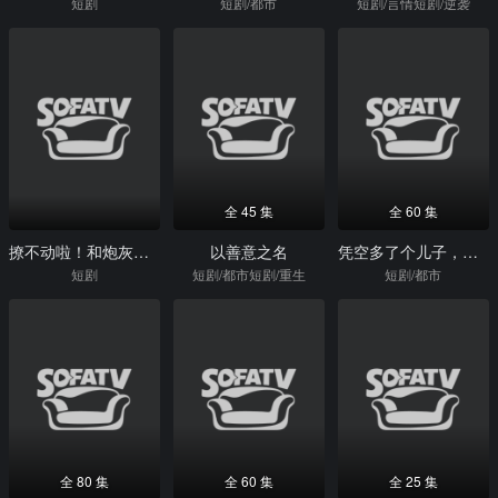
短剧
短剧/都市
短剧/言情短剧/逆袭
全 45 集
全 60 集
撩不动啦！和炮灰闺蜜跑路一万次
以善意之名
凭空多了个儿子，销户后有人慌了
短剧
短剧/都市短剧/重生
短剧/都市
全 80 集
全 60 集
全 25 集