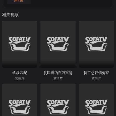
相关视频
终极匹配
贫民窟的百万富翁
特工总裁俏冤家
爱情片
爱情片
爱情片