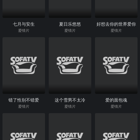
七月与安生
夏日乐悠悠
好想去你的世界爱你
爱情片
爱情片
爱情片
错了性别不错爱
这个雪男不太冷
爱的面包魂
爱情片
爱情片
爱情片