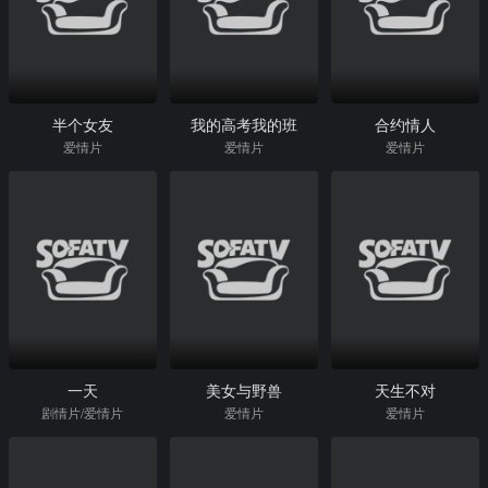
半个女友
我的高考我的班
合约情人
爱情片
爱情片
爱情片
一天
美女与野兽
天生不对
剧情片/爱情片
爱情片
爱情片