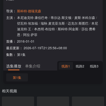
导演：
斯科特·德瑞克森
主演：
本尼迪克特·康伯巴奇
/
蒂尔达·斯文顿
/
麦斯·米科尔森
/
切瓦特·埃加福
/
瑞秋·麦克亚当斯
/
迈克尔·斯图巴
/
本尼
迪克特·王
/
本杰明·布拉特
/
斯科特·阿金斯
/
莎拉·费希
恩
/
阿拉·萨菲
首播：
2016-01-01
最后更新：
2026-07-19T21:25:56+08:00
集数：
第1集
选集播放
单集介绍
线路1
线路2
线路3
第1集
相关视频