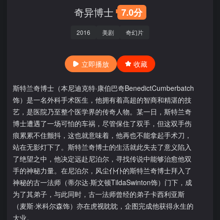
奇异博士
7.0分
2016
美剧
奇幻片
立即播放
收藏
斯特兰奇博士（本尼迪克特·康伯巴奇BenedictCumberbatch
饰）是一名外科手术医生，他拥有着高超的智商和精湛的技
艺，是医院乃至整个医学界的传奇人物。某一日，斯特兰奇
博士遭遇了一场可怕的车祸，尽管保住了双手，但这双手伤
痕累累不住颤抖，这也就意味着，他再也不能拿起手术刀，
站在无影灯下了。斯特兰奇博士的生活就此失去了意义陷入
了绝望之中，他决定远赴尼泊尔，寻找传说中能够治愈他双
手的神秘力量。在尼泊尔，风尘仆仆的斯特兰奇博士拜入了
神秘的古一法师（蒂尔达·斯文顿TildaSwinton饰）门下，成
为了其弟子，与此同时，古一法师曾经的弟子卡西利亚斯
（麦斯·米科尔森饰）亦在虎视眈眈，企图完成他获得永生的
大业。