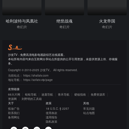
哈利波特与凤凰社
绝世战魂
火龙帝国
奇幻片
奇幻片
奇幻片
沙发TV - 免费高清电影电视剧综艺在线观看。
本站所有内容均来自互联网分享站点所提供的公开引用资源，未提供资源上传、存储服
务。
Copyright © 2010-2025 沙发TV。 All rights reserved.
当前站点：
https://shafatv.com
地址导航：
https://sofatv.vip/page
友情链接
66大片网
蛙蛙导航
迷鹿导航
青禾导航
硬核指南
免费资源库
资源网
刘野明的工具箱
关于
政策
其他
投放广告
18 U.S.C. § 2257
常见问题
联系我们
使用条款
站点地图
备用网址
滥用报告
隐私政策