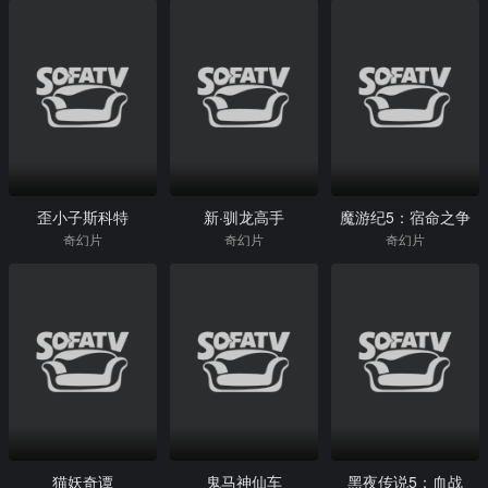
歪小子斯科特
新·驯龙高手
魔游纪5：宿命之争
奇幻片
奇幻片
奇幻片
猫妖奇谭
鬼马神仙车
黑夜传说5：血战