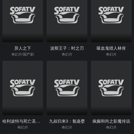
异人之下
波斯王子：时之刃
吸血鬼猎人林肯
奇幻片/国产剧
奇幻片
奇幻片
哈利波特与死亡圣器(下)
九叔归来3：魁蛊婴
疯癫和尚之影魔传说
奇幻片
奇幻片
奇幻片