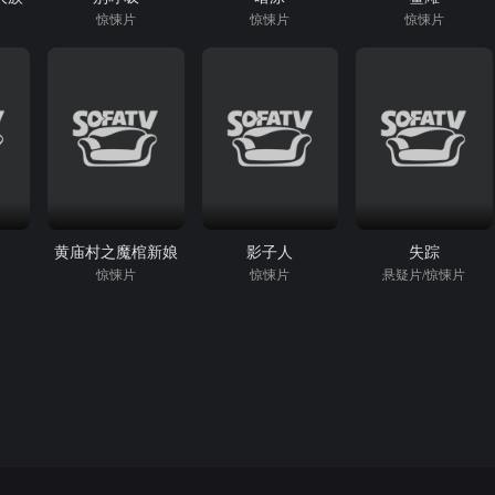
惊悚片
惊悚片
惊悚片
黄庙村之魔棺新娘
影子人
失踪
惊悚片
惊悚片
悬疑片/惊悚片