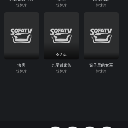
惊悚片
惊悚片
惊悚片
全 2 集
海雾
九尾狐家族
窗子里的女巫
惊悚片
惊悚片
惊悚片