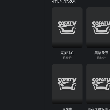
完美逃亡
黑暗天际
惊悚片
惊悚片
鬼来电
恶夜之终极食