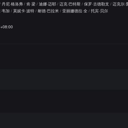
/
丹尼·格洛弗
/
肯·梁
/
迪娜·迈耶
/
迈克·巴特斯
/
保罗·古德勒支
/
迈克尔·
·韦加
/
莫妮卡·波特
/
耐德·巴拉米
/
亚丽姗德拉·全
/
托宾·贝尔
7+08:00