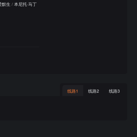
爱默生
/
本尼托·马丁
线路1
线路2
线路3