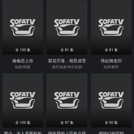
全 100 集
全 81 集
全 61 集
偷偷恋上你
梨花尽落，相思成雪
情起御龙归
短剧/校园
虐恋/短剧/奇幻短剧
短剧/都市
全 100 集
全 97 集
全 50 集
楚少，夫人是冤枉的
报告我的上司有点甜
师姐们的守护