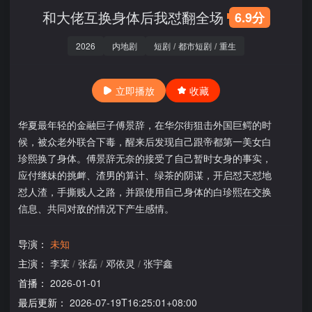
和大佬互换身体后我怼翻全场
6.9分
2026
内地剧
短剧
/
都市短剧
/
重生
立即播放
收藏
华夏最年轻的金融巨子傅景辞，在华尔街狙击外国巨鳄的时
候，被众老外联合下毒，醒来后发现自己跟帝都第一美女白
珍熙换了身体。傅景辞无奈的接受了自己暂时女身的事实，
应付继妹的挑衅、渣男的算计、绿茶的阴谋，开启怼天怼地
怼人渣，手撕贱人之路，并跟使用自己身体的白珍熙在交换
信息、共同对敌的情况下产生感情。
导演：
未知
主演：
李茉
/
张磊
/
邓依灵
/
张宇鑫
首播：
2026-01-01
最后更新：
2026-07-19T16:25:01+08:00