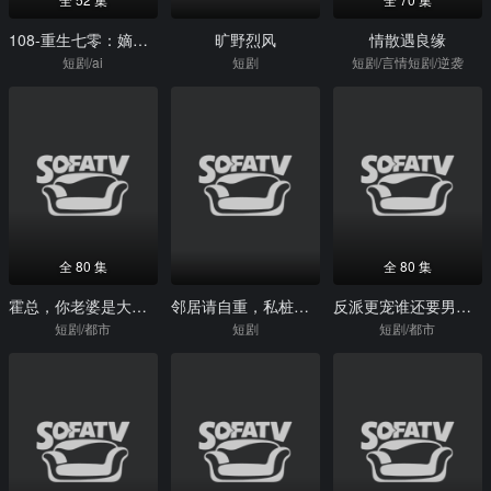
108-重生七零：嫡姐要换嫁我奉陪到底（52集）Ai短剧
旷野烈风
情散遇良缘
短剧/ai
短剧
短剧/言情短剧/逆袭
全 80 集
全 80 集
霍总，你老婆是大祭司
邻居请自重，私桩不外借
反派更宠谁还要男主啊
短剧/都市
短剧
短剧/都市