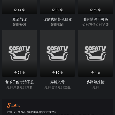
全 14 集
全 80 集
全 59 集
夏至与你
你是我的暮色黯然
唯有情深不可负
短剧/校园
短剧/都市
短剧/言情短剧/逆袭
全 64 集
全 80 集
全 4 集
老爷子他专治不服
疼她入骨
乡路姐妹情
短剧/穿越短剧/穿越
短剧/言情短剧/重生
短剧
沙发TV - 免费高清电影电视剧综艺在线观看。