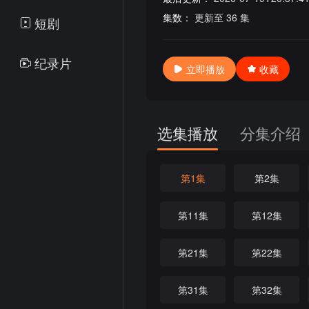
集数：
更新至 36 集
短剧
纪录片
立即播放
收藏
选集播放
分集介绍
第1集
第2集
第11集
第12集
第21集
第22集
第31集
第32集