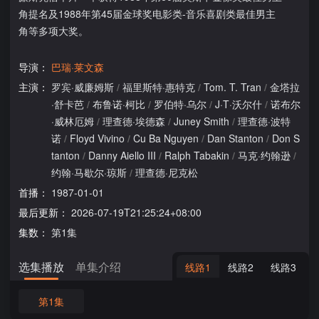
角提名及1988年第45届金球奖电影类-音乐喜剧类最佳男主
角等多项大奖。
导演：
巴瑞·莱文森
主演：
罗宾·威廉姆斯
/
福里斯特·惠特克
/
Tom. T. Tran
/
金塔拉
·舒卡芭
/
布鲁诺·柯比
/
罗伯特·乌尔
/
J·T·沃尔什
/
诺布尔
·威林厄姆
/
理查德·埃德森
/
Juney Smith
/
理查德·波特
诺
/
Floyd Vivino
/
Cu Ba Nguyen
/
Dan Stanton
/
Don S
tanton
/
Danny Aiello III
/
Ralph Tabakin
/
马克·约翰逊
/
约翰·马歇尔·琼斯
/
理查德·尼克松
首播：
1987-01-01
最后更新：
2026-07-19T21:25:24+08:00
集数：
第1集
选集播放
单集介绍
线路1
线路2
线路3
第1集