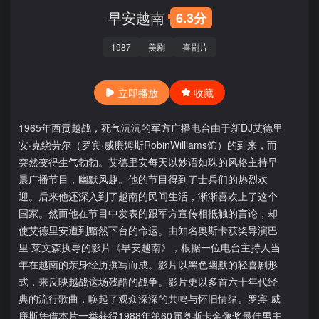
早安越南
6.3分
1987
美剧
喜剧片
立即播放
收藏
1965年西贡越战，死气沉沉的军方广播电台由于新DJ艾德里
安·克绕劳尔（罗宾·威廉姆斯RobinWilliams饰）的到来，而
突然变得生气勃勃。艾德里安每天以妙语如珠的风格主持早
晨广播节目，幽默风趣。他的节目得到了士兵们的热烈欢
迎。后来他还深入到了越南的民间生活，渐渐喜欢上了这个
国家。然而他在节目中发表的跟军方宣传相抵触的言论，却
使艾德里安遭到黯然下台的命运。由知名奥斯卡获奖导演巴
里·莱文森执导的影片《早安越南》，根据一位电台主持人当
年在越南的亲身经历撰写而成。影片以黑色幽默的轻喜剧形
式，来反映越战这场残酷的战争。影片更以多首六十年代经
典的流行歌曲，唤起了观众深深的共鸣与怀旧情绪。罗宾·威
廉斯凭借本片一举获得1988年第60届奥斯卡金像奖最佳男主