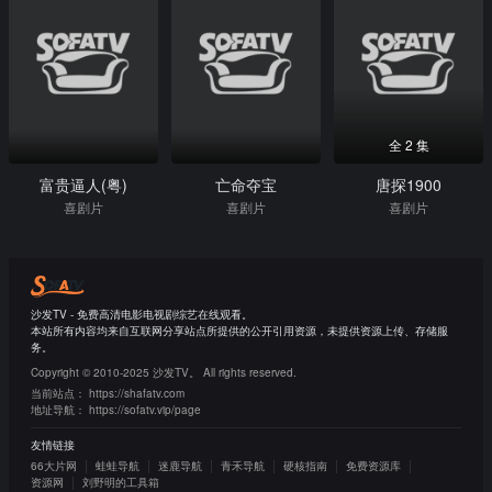
全 2 集
富贵逼人(粤)
亡命夺宝
唐探1900
喜剧片
喜剧片
喜剧片
沙发TV - 免费高清电影电视剧综艺在线观看。
本站所有内容均来自互联网分享站点所提供的公开引用资源，未提供资源上传、存储服
务。
Copyright © 2010-2025 沙发TV。 All rights reserved.
当前站点：
https://shafatv.com
地址导航：
https://sofatv.vip/page
友情链接
66大片网
蛙蛙导航
迷鹿导航
青禾导航
硬核指南
免费资源库
资源网
刘野明的工具箱