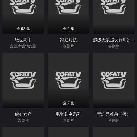
全 92 集
全 2 集
绝世高手
家庭对抗
超级无敌追女仔II之狗仔雄心（粤）
喜剧片/言情短剧
喜剧片
喜剧片
全 7 集
偷心女盗
毛驴县令系列
新难兄难弟（粤）
喜剧片
喜剧片
喜剧片