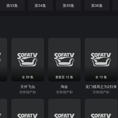
第33集
第34集
第35集
第36集
全 39 集
更新至 12 集
全 10 集
天外飞仙
淘金
龙门镖局之为2归来
言情/国产剧
言情/国产剧
言情/国产剧