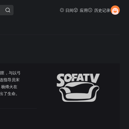
日间
应用
历史记录
剿匪，与以弓
连指导员宋
，杨烽火在
出了生命。