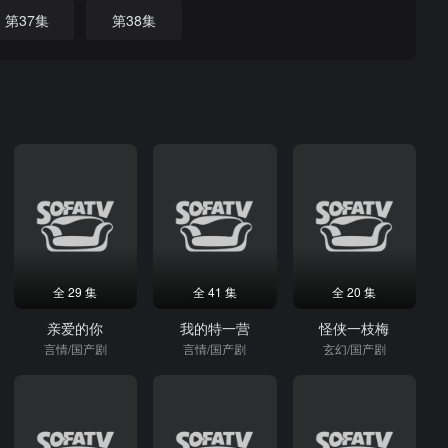
第37集
第38集
全 29 集
全 41 集
全 20 集
亲爱的你
我的特一营
怪侠一枝梅
言情/国产剧
言情/国产剧
玄幻/国产剧