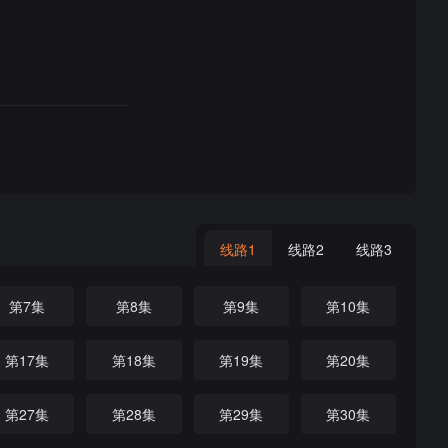
线路1
线路2
线路3
第7集
第8集
第9集
第10集
第17集
第18集
第19集
第20集
第27集
第28集
第29集
第30集