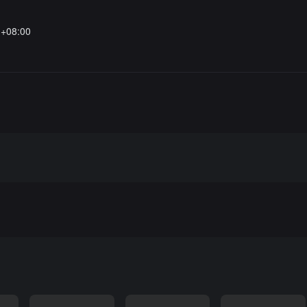
1+08:00