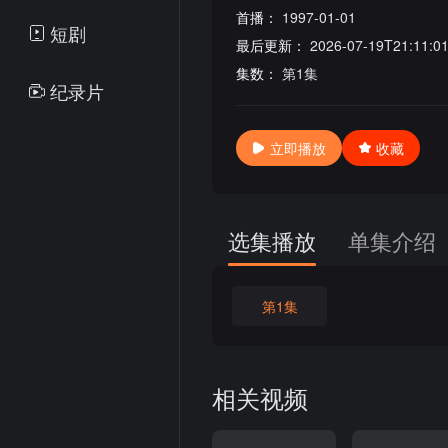
首播：
1997-01-01
短剧
最后更新：
2026-07-19T21:11:0
集数：
第1集
纪录片
立即播放
收藏
选集播放
单集介绍
第1集
相关视频