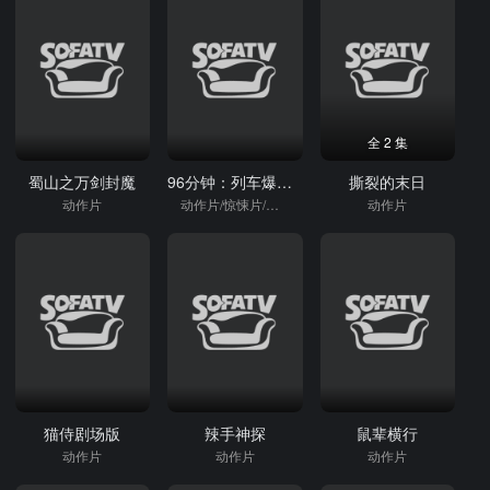
全 2 集
蜀山之万剑封魔
96分钟：列车爆炸案
撕裂的末日
动作片
动作片/惊悚片/犯罪片
动作片
猫侍剧场版
辣手神探
鼠辈横行
动作片
动作片
动作片