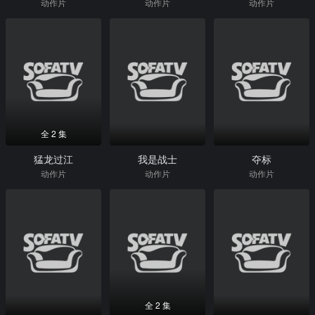
动作片
动作片
动作片
全 2 集
猛龙过江
我是战士
夺标
动作片
动作片
动作片
全 2 集