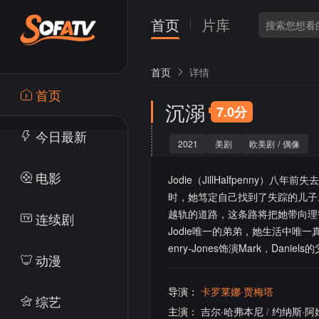
首页
片库
首页
详情
首页
沉溺
7.0分
今日最新
2021
美剧
欧美剧
/
偶像
电影
Jodie（JillHalfpenny
时，她笃定自己找到了失踪的儿子
越轨的道路，这条路将把她带向理智的
连续剧
Jodie唯一的弟弟，她生活中唯一真正支
enry-Jones饰演Mark，Da
动漫
导演：
卡罗莱娜·贾梅塔
综艺
主演：
吉尔·哈弗本尼
/
约纳斯·阿