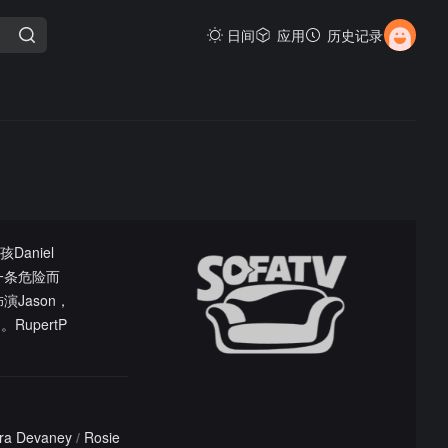
日间
应用
历史记录
aniel
一条危险而
Jason，
RupertP
ra Devaney
/
Rosie