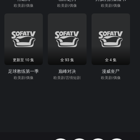
欧美剧/偶像
欧美剧/偶像
欧美剧/偶像
更新至 10 集
全 93 集
全 4 集
足球教练第一季
巅峰对决
漫威丧尸
欧美剧/偶像
欧美剧/言情短剧
欧美剧/偶像