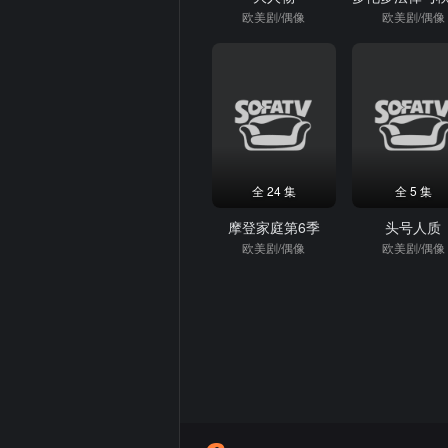
欧美剧/偶像
欧美剧/偶像
全 24 集
全 5 集
摩登家庭第6季
头号人质
欧美剧/偶像
欧美剧/偶像