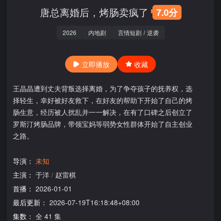
唐总离婚后，烤肠卖疯了
7.0分
2026
内地剧
言情短剧
/
逆袭
立即播放
收藏
王晶晶遭到丈夫背叛选择离婚，为了争夺孩子的抚养权，选
择轻生，幸好被好友救下，在好友的帮助下开始了自己的烤
肠生意，经历被人扰乱并一一解决，在有了口碑之后创立了
罗斯汀烤肠品牌，带领宝妈等弱势女性群体开始了自主创业
之路。
导演：
未知
主演：
于洋
/
赵雷棋
首播：
2026-01-01
最后更新：
2026-07-19T16:18:48+08:00
集数：
全 41 集