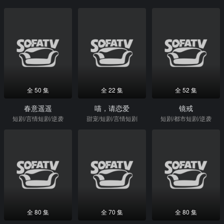
全 50 集
全 22 集
全 52 集
春意遥遥
喵，请恋爱
镜戒
短剧/言情短剧/逆袭
甜宠/短剧/言情短剧
短剧/都市短剧/逆袭
全 80 集
全 70 集
全 80 集