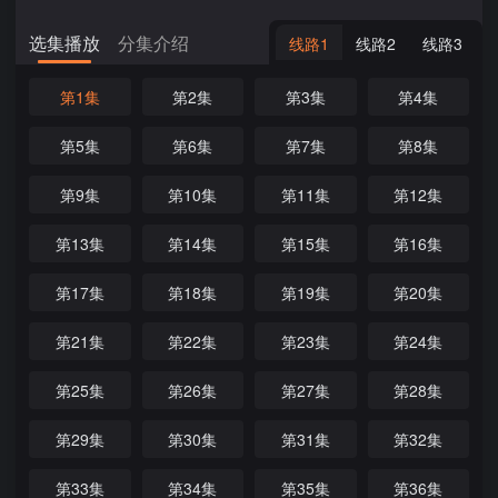
选集播放
分集介绍
线路1
线路2
线路3
第1集
第2集
第3集
第4集
第5集
第6集
第7集
第8集
第9集
第10集
第11集
第12集
第13集
第14集
第15集
第16集
第17集
第18集
第19集
第20集
第21集
第22集
第23集
第24集
第25集
第26集
第27集
第28集
第29集
第30集
第31集
第32集
第33集
第34集
第35集
第36集