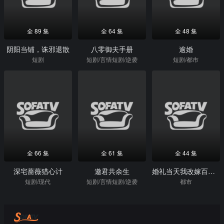
全 89 集
全 64 集
全 48 集
阴阳当铺，诛邪退散
八零御夫手册
逾婚
短剧
短剧/言情短剧/逆袭
短剧/都市
全 66 集
全 61 集
全 44 集
深宅蔷薇猎心计
邀君共余生
婚礼当天我改嫁百万摄影师
短剧/现代
短剧/言情短剧/逆袭
都市