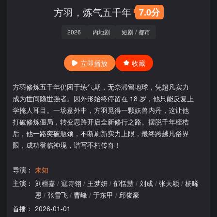
方羽，炼气五千年
7.0分
2026
内地剧
短剧
/
都市
立即播放
收藏
方羽修炼五千年仍困于练气期，无奈滞留地球，凭超凡实力
成为世间隐世强者。因外形始终停留在 18 岁，他只能反复上
学掩人耳目。一场意外中，方羽觅得一颗妖兽内丹，这让他
打破修炼僵局，转变思路开启全新修行之路。摆脱千年桎梏
后，他一路突破瓶颈，不断刷新实力上限，最终跨越凡俗界
限，成功登临神境，谱写不朽传奇！
导演：
未知
主演：
刘檀嘉
/
寇诗翎
/
王梦妍
/
郁恬慧
/
刘成
/
张天颖
/
杨晞
恩
/
张雪飞
/
曹峰
/
于东甲
/
邱俊豪
首播：
2026-01-01