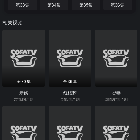
第33集
第34集
第35集
第36集
相关视频
全 30 集
全 36 集
亲妈
红楼梦
贤妻
言情/国产剧
言情/国产剧
剧情片/国产剧